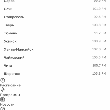
Саров
99.9 FM
Сочи
101.9 FM
Ставрополь
92.6 FM
Тверь
103.8 FM
Тюмень
91.2 FM
Усинск
100.9 FM
Ханты-Мансийск
102.0 FM
Чайковский
105.5 FM
Чита
105.7 FM
Шерегеш
105.3 FM
Расписание
Программы
Новости