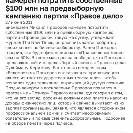
намерен потратить собственные
$100 млн на предвыборную
кампанию партии «Правое дело»
27 июня 2011
Бизнесмен Михаил Прохоров намерен потратить
собственные $100 млн на предвыборную кампанию
партии «Правое дело»: такую же сумму, утверждает
журнал The New Times, он рассчитывается собрать у
своих коллег по бизнес-сообществу. Ранее Прохоров
говорил, что будет финансировать «Правое дело» менее
чем на 50%. В конце мая пресса сообщала, что Прохоров
предложил войти в предвыборный список «Правого дела»
Сулейману Керимову. В интервью сегодняшним
«Ведомостям» Прохоров высказался за приватизацию
одного из трех государственных телеканалов - чтобы
появился один телеканал, выражающий другую позицию.
Поздно вечером в воскресенье Прохоров появился в
программе «Познер» Первого канала, где говорил о том,
что на его взгляд, россияне должны сами платить налог на
доходы физических лиц, который сейчас вычитают из их
зарплат организации. Заявил, что является сторонником
профессиональной армии и считает необходимым
обязательный призыв сменить добровольным. Подробнее
- в обзоре печати через полчаса.