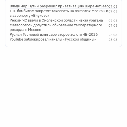
Владимир Путин разрешил приватизацию Шереметьево
07:05
Т.н. бомбилам запретят таксовать на вокзалах Москвы и
07:05
в аэропорту «Внуково»
Режим ЧС ввели в Смоленской области из-за урагана
07:05
Метеорологи допустили обновление температурного
07:05
рекорда в Москве
Руслан Терновой взял свое второе золото ЧЕ-2026
23:08
YouTube заблокировал каналы «Русской общины»
23:08