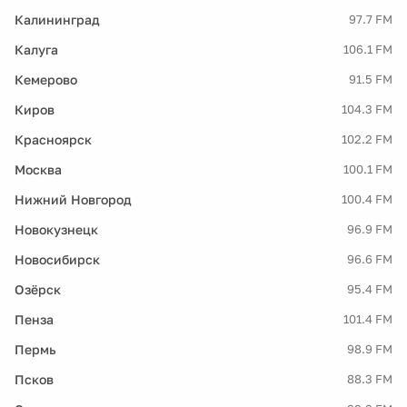
Калининград
97.7 FM
Калуга
106.1 FM
Кемерово
91.5 FM
Киров
104.3 FM
Красноярск
102.2 FM
Москва
100.1 FM
Нижний Новгород
100.4 FM
Новокузнецк
96.9 FM
Новосибирск
96.6 FM
Озёрск
95.4 FM
Пенза
101.4 FM
Пермь
98.9 FM
Псков
88.3 FM