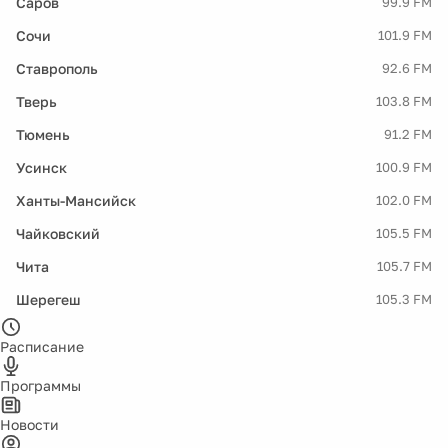
Саров
99.9 FM
Сочи
101.9 FM
Ставрополь
92.6 FM
Тверь
103.8 FM
Тюмень
91.2 FM
Усинск
100.9 FM
Ханты-Мансийск
102.0 FM
Чайковский
105.5 FM
Чита
105.7 FM
Шерегеш
105.3 FM
Расписание
Программы
Новости