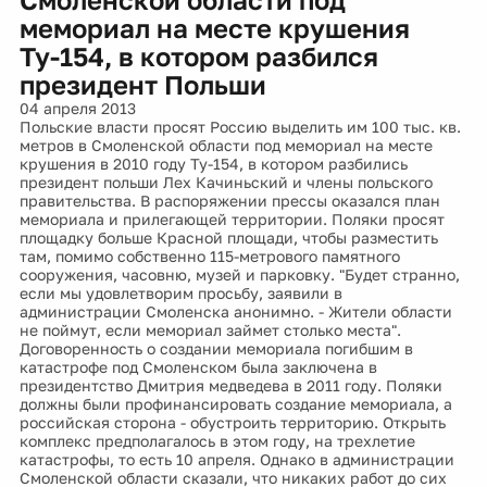
мемориал на месте крушения
Ту-154, в котором разбился
президент Польши
04 апреля 2013
Польские власти просят Россию выделить им 100 тыс. кв.
метров в Смоленской области под мемориал на месте
крушения в 2010 году Ту-154, в котором разбились
президент польши Лех Качиньский и члены польского
правительства. В распоряжении прессы оказался план
мемориала и прилегающей территории. Поляки просят
площадку больше Красной площади, чтобы разместить
там, помимо собственно 115-метрового памятного
сооружения, часовню, музей и парковку. "Будет странно,
если мы удовлетворим просьбу, заявили в
администрации Смоленска анонимно. - Жители области
не поймут, если мемориал займет столько места".
Договоренность о создании мемориала погибшим в
катастрофе под Смоленском была заключена в
президентство Дмитрия медведева в 2011 году. Поляки
должны были профинансировать создание мемориала, а
российская сторона - обустроить территорию. Открыть
комплекс предполагалось в этом году, на трехлетие
катастрофы, то есть 10 апреля. Однако в администрации
Смоленской области сказали, что никаких работ до сих