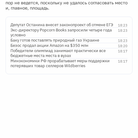
пор не ведется, поскольку не удалось согласовать место
и, главное, площадь.
Депутат Останина внесет законопроект об отмене ЕГЭ
18:23
Экс-директору Popcorn Books запросили четыре года
18:23
условно
Баку готов поставлять природный газ Украине
18:23
Безос продал акции Amazon на $350 млн
18:20
Победители олимпиад занимают практически все
18:17
бюджетные места места в вузах
Минэкономики РФ прорабатывает меры поддержки
18:17
потерявших товар селлеров Wildberries