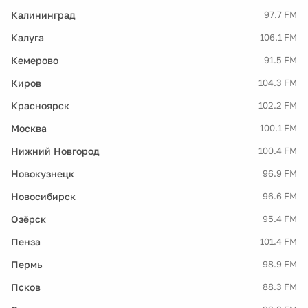
Калининград
97.7 FM
Калуга
106.1 FM
Кемерово
91.5 FM
Киров
104.3 FM
Красноярск
102.2 FM
Москва
100.1 FM
Нижний Новгород
100.4 FM
Новокузнецк
96.9 FM
Новосибирск
96.6 FM
Озёрск
95.4 FM
Пенза
101.4 FM
Пермь
98.9 FM
Псков
88.3 FM