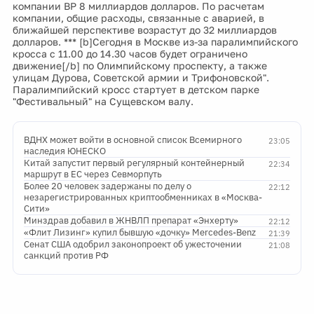
компании BP 8 миллиардов долларов. По расчетам
компании, общие расходы, связанные с аварией, в
ближайшей перспективе возрастут до 32 миллиардов
долларов. *** [b]Сегодня в Москве из-за паралимпийского
кросса с 11.00 до 14.30 часов будет ограничено
движение[/b] по Олимпийскому проспекту, а также
улицам Дурова, Советской армии и Трифоновской".
Паралимпийский кросс стартует в детском парке
"Фестивальный" на Сущевском валу.
ВДНХ может войти в основной список Всемирного
23:05
наследия ЮНЕСКО
Китай запустит первый регулярный контейнерный
22:34
маршрут в ЕС через Севморпуть
Более 20 человек задержаны по делу о
22:12
незарегистрированных криптообменниках в «Москва-
Сити»
Минздрав добавил в ЖНВЛП препарат «Энхерту»
22:12
«Флит Лизинг» купил бывшую «дочку» Mercedes-Benz
21:39
Сенат США одобрил законопроект об ужесточении
21:08
санкций против РФ