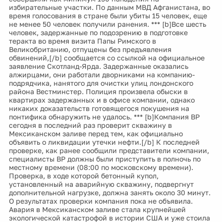
избирательные участки. По данным МВД Афганистана, во
время голосования в стране были убиты 15 человек, еще
не менее 50 человек получили ранения. *** [b]Все шесть
человек, задержанные по подозрению в подготовке
теракта во время визита Папы Римского в
Великобританию, отпущены без предъявления
обвинений,[/b] сообщается со ссылкой на официальное
заявление Скотланд-Ярда. Задержанные оказались
алжирцами, они работали дворниками на компанию-
подрядчика, нанятого для очистки улиц лондонского
района Вестминстер. Полиция произвела обыски в
квартирах задержанных и в офисе компании, однако
никаких доказательств готовящегося покушения на
понтифика обнаружить не удалось. *** [b]Компания BP
сегодня в последний раз проверит скважину в
Мексиканском заливе перед тем, как официально
объявить о ликвидации утечки нефти.[/b] К последней
проверке, как ранее сообщили представители компании,
специалисты BP должны были приступить в полночь по
местному времени (08:00 по московскому времени).
Проверка, в ходе которой бетонный купол,
установленный на аварийную скважину, подвергнут
дополнительной нагрузке, должна занять около 30 минут.
О результатах проверки компания пока не объявила.
Авария в Мексиканском заливе стала крупнейшей
экологической катастрофой в истории США и уже стоила