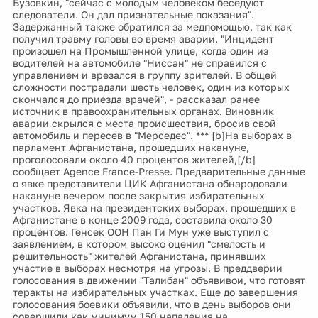
Бузовкин, "сейчас с молодым человеком беседуют
следователи. Он дал признательные показания".
Задержанный также обратился за медпомощью, так как
получил травму головы во время аварии. "Инцидент
произошел на Промышленной улице, когда один из
водителей на автомобиле "Ниссан" не справился с
управлением и врезался в группу зрителей. В общей
сложности пострадали шесть человек, один из которых
скончался до приезда врачей", - рассказал ранее
источник в правоохранительных органах. Виновник
аварии скрылся с места происшествия, бросив свой
автомобиль и пересев в "Мерседес". *** [b]На выборах в
парламент Афганистана, прошедших накануне,
проголосовали около 40 процентов жителей,[/b]
сообщает Agence France-Presse. Предварительные данные
о явке представители ЦИК Афганистана обнародовали
накануне вечером после закрытия избирательных
участков. Явка на президентских выборах, прошедших в
Афганистане в конце 2009 года, составила около 30
процентов. Генсек ООН Пан Ги Мун уже выступил с
заявлением, в котором высоко оценил "смелость и
решительность" жителей Афганистана, принявших
участие в выборах несмотря на угрозы. В преддверии
голосования в движении "Талибан" объявивои, что готовят
теракты на избирательных участках. Еще до завершения
голосования боевики объявили, что в день выборов они
совершили как минимум 150 нападения на