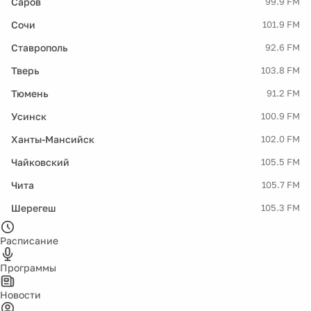
Саров
99.9 FM
Сочи
101.9 FM
Ставрополь
92.6 FM
Тверь
103.8 FM
Тюмень
91.2 FM
Усинск
100.9 FM
Ханты-Мансийск
102.0 FM
Чайковский
105.5 FM
Чита
105.7 FM
Шерегеш
105.3 FM
Расписание
Программы
Новости