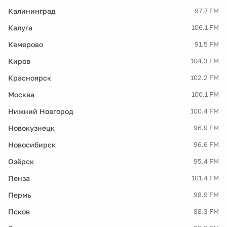
Калининград
97.7 FM
Калуга
106.1 FM
Кемерово
91.5 FM
Киров
104.3 FM
Красноярск
102.2 FM
Москва
100.1 FM
Нижний Новгород
100.4 FM
Новокузнецк
96.9 FM
Новосибирск
96.6 FM
Озёрск
95.4 FM
Пенза
101.4 FM
Пермь
98.9 FM
Псков
88.3 FM