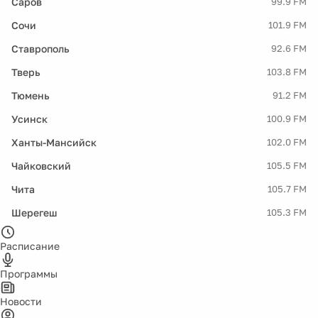
Саров
99.9 FM
Сочи
101.9 FM
Ставрополь
92.6 FM
Тверь
103.8 FM
Тюмень
91.2 FM
Усинск
100.9 FM
Ханты-Мансийск
102.0 FM
Чайковский
105.5 FM
Чита
105.7 FM
Шерегеш
105.3 FM
Расписание
Программы
Новости