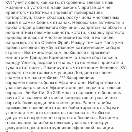
XVI "учит людей, как жить, откровенно влезая в наш
жизненный устой и в наши законы". Британцам не
нравится, что Ватикан зпрещает презервативы,
потворствуя, таким образом, росту числа многодетных
семей в самых бедных странах. Недовольны активисты и
пропагандой раздельного обучения, запретом на аборты и
непринятием сексменьшинств. кстати, к маршу протеста
присоединилось и много знаменитостей, в их числе,
например. актер Стивен Фрай. Между тем сам Папа уже
провел сегодня службу в главном католическом соборе
страны - Вестминстерском, пообщался с премьер-
министром Дэвидом Кэмероном, а также обратился в
народу Уэльса, выразив печаль, что не может приехать и
туда в этот визит. Планируется. что вечером Бенедикт XVI
проедет по центральным улицам Лондоне на своем
знаменитом папа-мобиле. *** Завершились
парламентские выборы в Афганистане. Избирательные
участки закрылись в Афганистане для подсчета голосов,
передает Би-Би-Си. За 249 мест в парламенте боролись
почти 2 с половиной тысячи кандидатов от различных
партий. были среди них и женщины. Ранее талибы
призывали население страны бойкотировать выборы и
угрожали тем, кто отважится голосовать. Чтобы не
допустить вооруженного протеста боевиков, Во время
голосования на избирательных участках и аокруг
дежурили сдесятки отрудников афганской полиции.