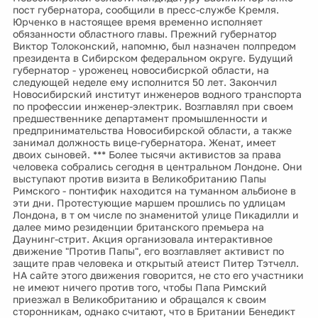
пост губернатора, сообщили в пресс-службе Кремля.
Юрченко в настоящее время временно исполняет
обязанности областного главы. Прежний губернатор
Виктор Толоконский, напомню, был назначен полпредом
президента в Сибирском федеральном округе. Будущий
губернатор - уроженец новосибисркой области, на
следующей неделе ему исполнится 50 лет. Закончил
Новосибирский институт инженеров водного транспорта
по профессии инженер-электрик. Возглавлял при своем
предшественнике департамент промышленности и
предпринимательства Новосибирской области, а также
занимал должность вице-губернатора. Женат, имеет
двоих сыновей. *** Более тысячи активистов за права
человека собрались сегодня в центральном Лондоне. Они
выступают против визита в Великобританию Папы
Римского - понтифик находится на туманном альбионе в
эти дни. Протестующие маршем прошлись по удлицам
Лондона, в т ом числе по знаменитой улице Пикадилли и
далее мимо резиденции британского премьера на
Даунинг-стрит. Акция организовала интерактивное
движение "Против Папы", его возглавляет активист по
защите прав человека и открытый атеист Питер Тэтчелл.
НА сайте этого движения говорится, не сто его участники
не имеют ничего против того, чтобы Папа Римский
приезжал в Великобританию и обращался к своим
сторонникам, однако считают, что в Британии Бенедикт