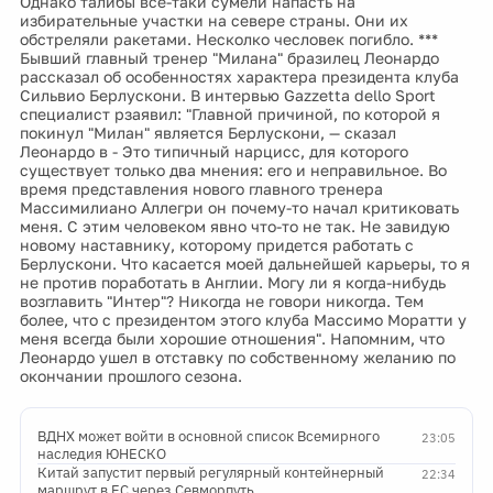
Однако талибы все-таки сумели напасть на
избирательные участки на севере страны. Они их
обстреляли ракетами. Несколко чесловек погибло. ***
Бывший главный тренер "Милана" бразилец Леонардо
рассказал об особенностях характера президента клуба
Сильвио Берлускони. В интервью Gazzetta dello Sport
специалист рзаявил: "Главной причиной, по которой я
покинул "Милан" является Берлускони, — сказал
Леонардо в - Это типичный нарцисс, для которого
существует только два мнения: его и неправильное. Во
время представления нового главного тренера
Массимилиано Аллегри он почему-то начал критиковать
меня. С этим человеком явно что-то не так. Не завидую
новому наставнику, которому придется работать с
Берлускони. Что касается моей дальнейшей карьеры, то я
не против поработать в Англии. Могу ли я когда-нибудь
возглавить "Интер"? Никогда не говори никогда. Тем
более, что с президентом этого клуба Массимо Моратти у
меня всегда были хорошие отношения". Напомним, что
Леонардо ушел в отставку по собственному желанию по
окончании прошлого сезона.
ВДНХ может войти в основной список Всемирного
23:05
наследия ЮНЕСКО
Китай запустит первый регулярный контейнерный
22:34
маршрут в ЕС через Севморпуть