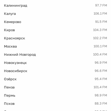
Калининград
97.7 FM
Калуга
106.1 FM
Кемерово
91.5 FM
Киров
104.3 FM
Красноярск
102.2 FM
Москва
100.1 FM
Нижний Новгород
100.4 FM
Новокузнецк
96.9 FM
Новосибирск
96.6 FM
Озёрск
95.4 FM
Пенза
101.4 FM
Пермь
98.9 FM
Псков
88.3 FM