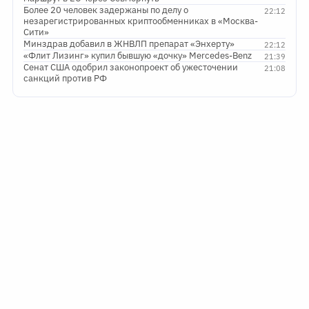
Более 20 человек задержаны по делу о
22:12
незарегистрированных криптообменниках в «Москва-
Сити»
Минздрав добавил в ЖНВЛП препарат «Энхерту»
22:12
«Флит Лизинг» купил бывшую «дочку» Mercedes-Benz
21:39
Сенат США одобрил законопроект об ужесточении
21:08
санкций против РФ