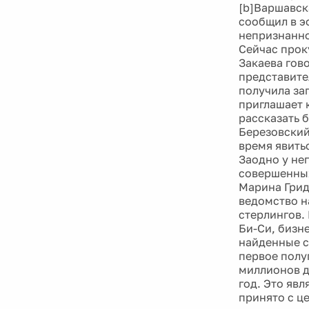
[b]Варшавск
сообщил в э
непризнанно
Сейчас прок
Закаева гово
представите
получила за
приглашает 
рассказать б
Березовский
время явить
Заодно у не
совершенных
Марина Грид
ведомство н
стерлингов. 
Би-Си, бизн
найденные с
первое полу
миллионов д
год. Это яв
принято с ц