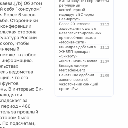
Китай запустит первый
22:34
аева.[/b] Об этом
регулярный
й себя "консулом"
контейнерный
 более 6 часов.
маршрут в ЕС через
Севморпуть
ьбе. Сторонники
Более 20 человек
22:12
с-конференции
задержаны по делу о
ольская сторона
незарегистрированных
окуратура России
криптообменниках в
«Москва-Сити»
ского, чтобы
Минздрав добавил в
22:12
бвиняемый
ЖНВЛП препарат
н может в любое
«Энхерту»
ю информацию.
«Флит Лизинг» купил
21:39
ельствах
бывшую «дочку»
Mercedes-Benz
тель ведомства
Сенат США одобрил
21:08
щил, что его
законопроект об
н фунтов
ужесточении санкций
нь. В интервью Би-
против РФ
находятся
спадская" за
 период - 466
атель за прошлый
котором было
. По подсчетам,