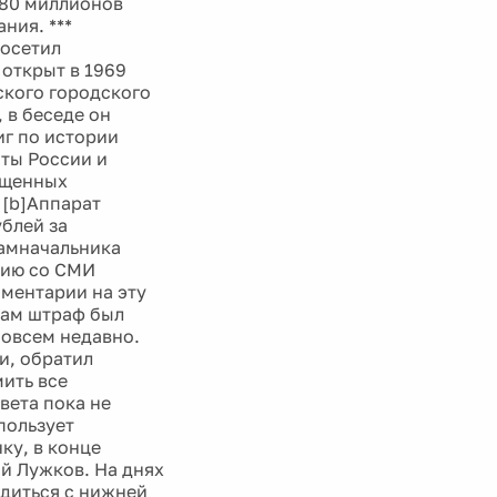
280 миллионов
ния. ***
посетил
открыт в 1969
нского городского
 в беседе он
иг по истории
ты России и
ященных
 [b]Аппарат
блей за
замначальника
вию со СМИ
ментарии на эту
 сам штраф был
совсем недавно.
и, обратил
ить все
вета пока не
пользует
ку, в конце
й Лужков. На днях
удиться с нижней