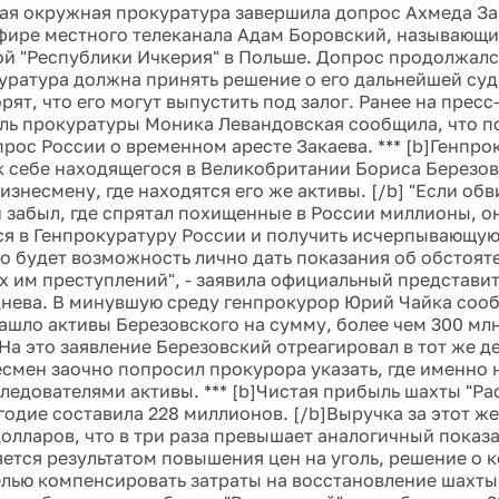
ая окружная прокуратура завершила допрос Ахмеда Зак
фире местного телеканала Адам Боровский, называющи
й "Республики Ичкерия" в Польше. Допрос продолжался
уратура должна принять решение о его дальнейшей суд
рят, что его могут выпустить под залог. Ранее на прес
ль прокуратуры Моника Левандовская сообщила, что п
прос России о временном аресте Закаева. *** [b]Генпр
к себе находящегося в Великобритании Бориса Березов
изнесмену, где находятся его же активы. [/b] "Если о
 забыл, где спрятал похищенные в России миллионы, о
ся в Генпрокуратуру России и получить исчерпывающу
го будет возможность лично дать показания об обстоят
 им преступлений", - заявила официальный представи
нева. В минувшую среду генпрокурор Юрий Чайка сооб
ашло активы Березовского на сумму, более чем 300 мл
На это заявление Березовский отреагировал в тот же де
есмен заочно попросил прокурора указать, где именно 
ледователями активы. *** [b]Чистая прибыль шахты "Ра
годие составила 228 миллионов. [/b]Выручка за этот же
олларов, что в три раза превышает аналогичный показ
ляется результатом повышения цен на уголь, решение о 
елью компенсировать затраты на восстановление шахты