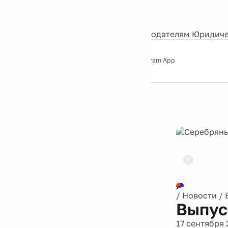
События
Контакты
О нас
Экскурсии
Silver Studio
Рекламодателям
Юридиче
Слушайте
App Store
Google Play
Telegram App
Серебряный
дождь
12+
Реклама
/
Новости
/
Выпус
17 сентября 