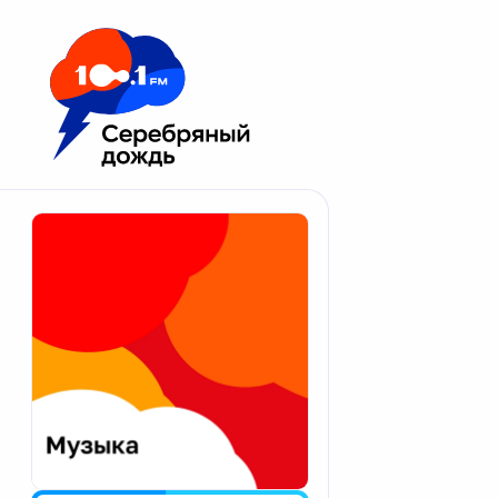
Москва 100.1 FM
Апатиты
Астрахань
Волгоград
Вологда
Екатеринбург
Иваново
Казань
Калининград
Калуга