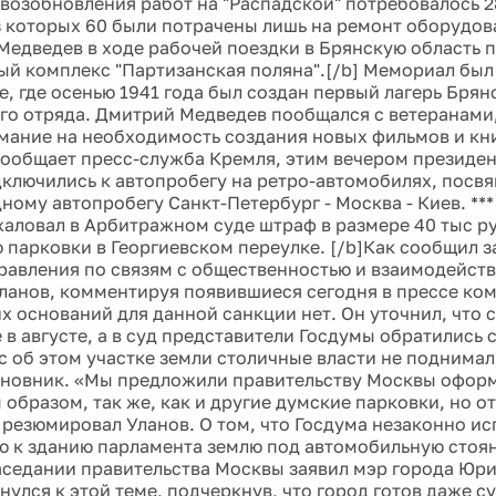
 возобновления работ на "Распадской" потребовалось 
з которых 60 были потрачены лишь на ремонт оборудова
Медведев в ходе рабочей поездки в Брянскую область 
й комплекс "Партизанская поляна".[/b] Мемориал был 
е, где осенью 1941 года был создан первый лагерь Бря
го отряда. Дмитрий Медведев пообщался с ветеранами,
мание на необходимость создания новых фильмов и кн
сообщает пресс-служба Кремля, этим вечером президен
ключились к автопробегу на ретро-автомобилях, посв
ому автопробегу Санкт-Петербург - Москва - Киев. ***
аловал в Арбитражном суде штраф в размере 40 тыс ру
 парковки в Георгиевском переулке. [/b]Как сообщил 
равления по связям с общественностью и взаимодейст
ланов, комментируя появившиеся сегодня в прессе ком
их оснований для данной санкции нет. Он уточнил, что
 в августе, а в суд представители Госдумы обратились 
с об этом участке земли столичные власти не поднимал
новник. «Мы предложили правительству Москвы оформ
образом, так же, как и другие думские парковки, но от
- резюмировал Уланов. О том, что Госдума незаконно ис
 к зданию парламента землю под автомобильную стоян
заседании правительства Москвы заявил мэр города Юри
нулся к этой теме, подчеркнув, что город готов даже с