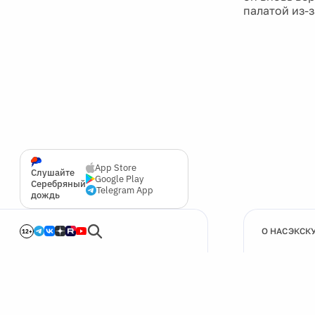
палатой из-
App Store
Слушайте
Google Play
Серебряный
Telegram App
дождь
О НАС
ЭКСК
12+