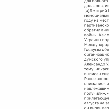
для полного
долларов, и
[b]Дмитрий 
мемориальны
году на мест
партизанско
обратил вни
войны. Как 
Украины под
Международн
Госдумы обж
организацию
думского уп
Александр У
тему, никак
выписан еще
Ранее вопро
внимание чи
надлежащим 
получили», 
прилегающую
августа на 
он вновь вер