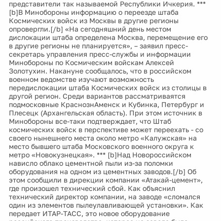
представители так называемой Республики Ичкерия. ***
[b]В Минобороны информацию о переезде штаба
Космических войск из Москвы в другие регионы
опровергли.[/b] «На сегодняшний день местом
дислокации штаба определена Москва, перемещение его
в другие регионы не планируется», – заявил пресс-
секретарь управления пресс-службы и информации
Минобороны по Космическим войскам Алексей
Золотухин. Накануне сообщалось, что в российском
военном ведомстве изучают возможность
передислокации штаба Космических войск из столицы в
другой регион. Среди вариантов рассматриваятся
подмосковные КраснознАменск и Кубинка, Петербург и
Плесецк (Архангельская область). При этом источник в
Минобороны все-таки подтверждает, что Штаб
космических войск в перспективе может переехать - со
своего нынешнего места около метро «Калужская» на
место бывшего штаба Московского военного округа к
метро «Новокузнецкая». *** [b]Над Новороссийском
нависло облако цементной пыли из-за поломки
оборудования на одном из цементных заводов.[/b] Об
этом сообщили в дирекции компании «Атакай-цемент»,
где произошел технический сбой. Как объяснил
технический директор компании, на заводе «сломался
один из элементов пылеулавливающей установки». Как
передает ИТАР-ТАСС, это новое оборудование