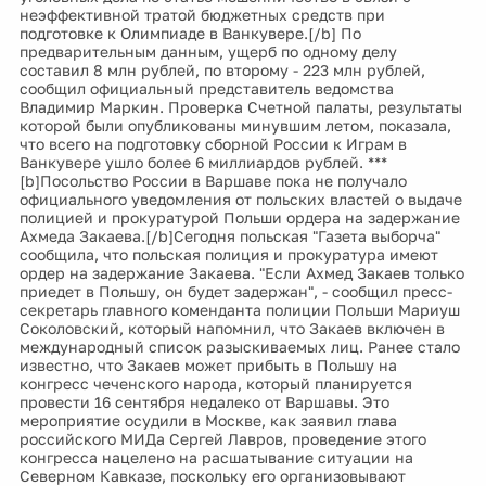
неэффективной тратой бюджетных средств при
подготовке к Олимпиаде в Ванкувере.[/b] По
предварительным данным, ущерб по одному делу
составил 8 млн рублей, по второму - 223 млн рублей,
сообщил официальный представитель ведомства
Владимир Маркин. Проверка Счетной палаты, результаты
которой были опубликованы минувшим летом, показала,
что всего на подготовку сборной России к Играм в
Ванкувере ушло более 6 миллиардов рублей. ***
[b]Посольство России в Варшаве пока не получало
официального уведомления от польских властей о выдаче
полицией и прокуратурой Польши ордера на задержание
Ахмеда Закаева.[/b]Сегодня польская "Газета выборча"
сообщила, что польская полиция и прокуратура имеют
ордер на задержание Закаева. "Если Ахмед Закаев только
приедет в Польшу, он будет задержан", - сообщил пресс-
секретарь главного коменданта полиции Польши Мариуш
Соколовский, который напомнил, что Закаев включен в
международный список разыскиваемых лиц. Ранее стало
известно, что Закаев может прибыть в Польшу на
конгресс чеченского народа, который планируется
провести 16 сентября недалеко от Варшавы. Это
мероприятие осудили в Москве, как заявил глава
российского МИДа Сергей Лавров, проведение этого
конгресса нацелено на расшатывание ситуации на
Северном Кавказе, поскольку его организовывают