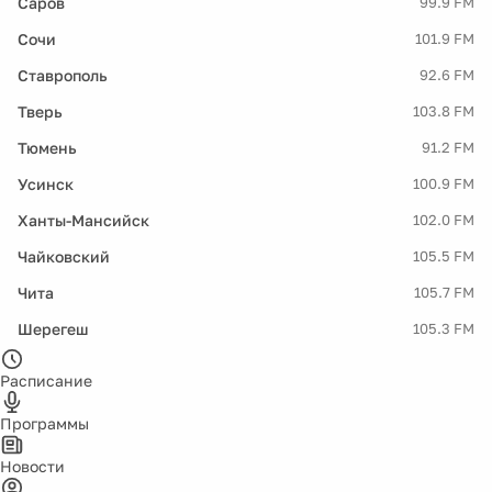
Саров
99.9 FM
Сочи
101.9 FM
Ставрополь
92.6 FM
Тверь
103.8 FM
Тюмень
91.2 FM
Усинск
100.9 FM
Ханты-Мансийск
102.0 FM
Чайковский
105.5 FM
Чита
105.7 FM
Шерегеш
105.3 FM
Расписание
Программы
Новости