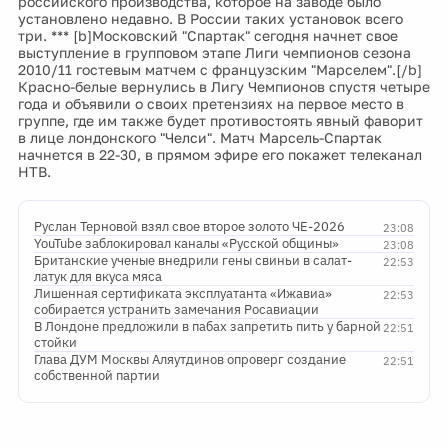
российского производства, которое на заводе было
установлено недавно. В России таких установок всего
три. *** [b]Московский "Спартак" сегодня начнет свое
выступление в групповом этапе Лиги чемпионов сезона
2010/11 гостевым матчем с французским "Марселем".[/b]
Красно-белые вернулись в Лигу Чемпионов спустя четыре
года и объявили о своих претензиях на первое место в
группе, где им также будет противостоять явный фаворит
в лице лондонского "Челси". Матч Марсель-Спартак
начнется в 22-30, в прямом эфире его покажет телеканал
НТВ.
Руслан Терновой взял свое второе золото ЧЕ-2026
23:08
YouTube заблокировал каналы «Русской общины»
23:08
Британские ученые внедрили гены свиньи в салат-
22:53
латук для вкуса мяса
Лишенная сертификата эксплуатанта «Ижавиа»
22:53
собирается устранить замечания Росавиации
В Лондоне предложили в пабах запретить пить у барной
22:51
стойки
Глава ДУМ Москвы Аляутдинов опроверг создание
22:51
собственной партии