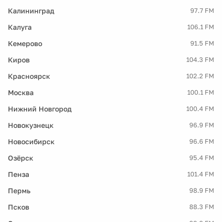
Калининград
97.7 FM
Калуга
106.1 FM
Кемерово
91.5 FM
Киров
104.3 FM
Красноярск
102.2 FM
Москва
100.1 FM
Нижний Новгород
100.4 FM
Новокузнецк
96.9 FM
Новосибирск
96.6 FM
Озёрск
95.4 FM
Пенза
101.4 FM
Пермь
98.9 FM
Псков
88.3 FM