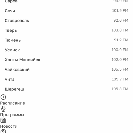
Саров
99.9 FM
Сочи
101.9 FM
Ставрополь
92.6 FM
Тверь
103.8 FM
Тюмень
91.2 FM
Усинск
100.9 FM
Ханты-Мансийск
102.0 FM
Чайковский
105.5 FM
Чита
105.7 FM
Шерегеш
105.3 FM
Расписание
Программы
Новости