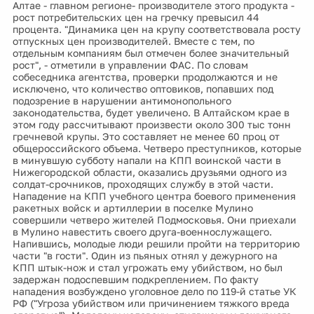
Алтае - главном регионе- производителе этого продукта -
рост потребительских цен на гречку превысил 44
процента. "Динамика цен на крупу соответствовала росту
отпускных цен производителей. Вместе с тем, по
отдельным компаниям был отмечен более значительный
рост", - отметили в управлении ФАС. По словам
собеседника агентства, проверки продолжаются и не
исключено, что количество оптовиков, попавших под
подозрение в нарушении антимонопольного
законодательства, будет увеличено. В Алтайском крае в
этом году рассчитывают произвести около 300 тыс тонн
гречневой крупы. Это составляет не менее 60 проц от
общероссийского объема. Четверо преступников, которые
в минувшую субботу напали на КПП воинской части в
Нижегородской области, оказались друзьями одного из
солдат-срочников, проходящих службу в этой части.
Нападение на КПП учебного центра боевого применения
ракетных войск и артиллерии в поселке Мулино
совершили четверо жителей Подмосковья. Они приехали
в Мулино навестить своего друга-военнослужащего.
Напившись, молодые люди решили пройти на территорию
части "в гости". Один из пьяных отнял у дежурного на
КПП штык-нож и стал угрожать ему убийством, но был
задержан подоспевшим подкреплением. По факту
нападения возбуждено уголовное дело по 119-й статье УК
РФ ("Угроза убийством или причинением тяжкого вреда