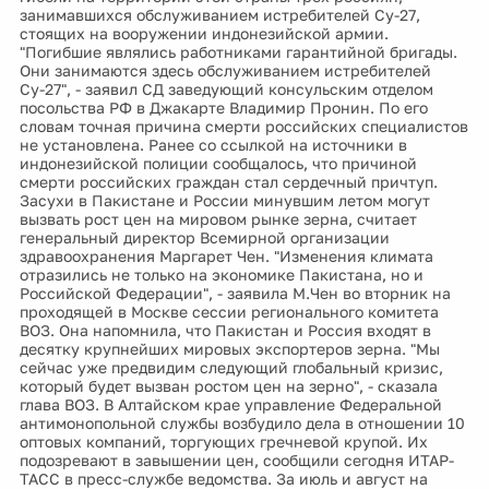
занимавшихся обслуживанием истребителей Су-27,
стоящих на вооружении индонезийской армии.
"Погибшие являлись работниками гарантийной бригады.
Они занимаются здесь обслуживанием истребителей
Су-27", - заявил СД заведующий консульским отделом
посольства РФ в Джакарте Владимир Пронин. По его
словам точная причина смерти российских специалистов
не установлена. Ранее со ссылкой на источники в
индонезийской полиции сообщалось, что причиной
смерти российских граждан стал сердечный причтуп.
Засухи в Пакистане и России минувшим летом могут
вызвать рост цен на мировом рынке зерна, считает
генеральный директор Всемирной организации
здравоохранения Маргарет Чен. "Изменения климата
отразились не только на экономике Пакистана, но и
Российской Федерации", - заявила М.Чен во вторник на
проходящей в Москве сессии регионального комитета
ВОЗ. Она напомнила, что Пакистан и Россия входят в
десятку крупнейших мировых экспортеров зерна. "Мы
сейчас уже предвидим следующий глобальный кризис,
который будет вызван ростом цен на зерно", - сказала
глава ВОЗ. В Алтайском крае управление Федеральной
антимонопольной службы возбудило дела в отношении 10
оптовых компаний, торгующих гречневой крупой. Их
подозревают в завышении цен, сообщили сегодня ИТАР-
ТАСС в пресс-службе ведомства. За июль и август на