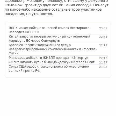
здоровью"). Молодому человеку, отнявшему у дежурного
штык-нож, грозит до двух лет лишения свободы. Понесут
ли какое-либо наказание остальные трое участников
нападения, не уточняется.
ВДНХ может войти в основной список Всемирного
23:05
наследия ЮНЕСКО
Китай запустит первый регулярный контейнерный
22:34
маршрут в ЕС через Севморпуть
Более 20 человек задержаны по делу о
22:12
незарегистрированных криптообменниках в «Москва-
Сити»
Минздрав добавил в ЖНВЛП препарат «Энхерту»
22:12
«Флит Лизинг» купил бывшую «дочку» Mercedes-Benz
21:39
Сенат США одобрил законопроект об ужесточении
21:08
санкций против РФ