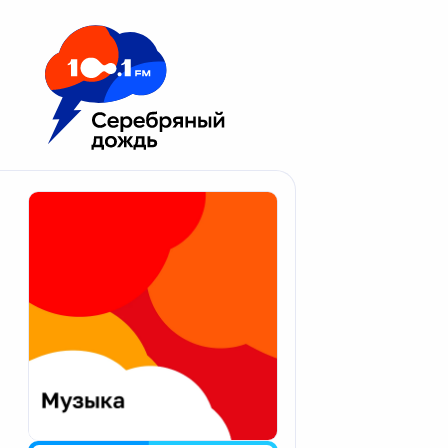
Москва 100.1 FM
Апатиты
Астрахань
Волгоград
Вологда
Екатеринбург
Иваново
Казань
Калининград
Калуга