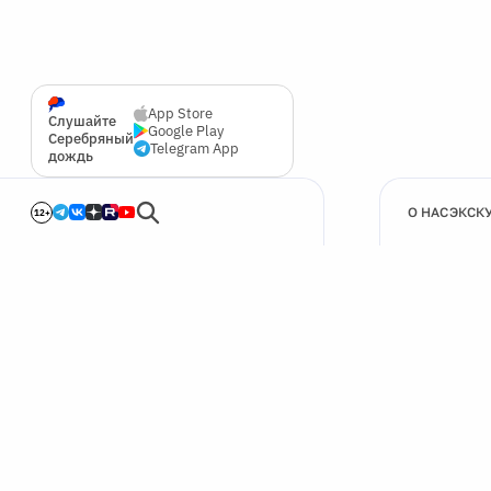
App Store
Слушайте
Google Play
Серебряный
Telegram App
дождь
О НАС
ЭКСК
12+
🍪
Мы используем cookie для улучшения работы сайта.