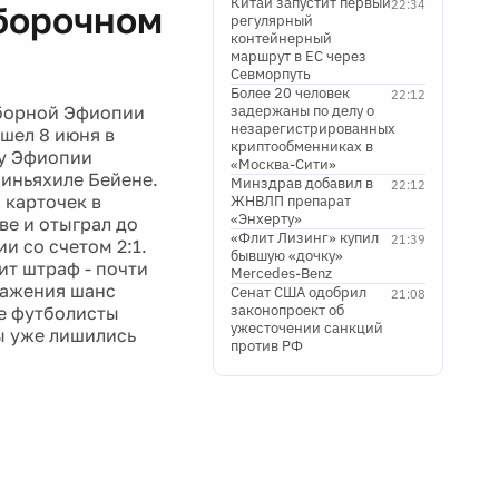
Китай запустит первый
22:34
тборочном
регулярный
контейнерный
маршрут в ЕС через
Севморпуть
Более 20 человек
22:12
сборной Эфиопии
задержаны по делу о
незарегистрированных
шел 8 июня в
криптообменниках в
ду Эфиопии
«Москва-Сити»
Миньяхиле Бейене.
Минздрав добавил в
22:12
 карточек в
ЖНВЛП препарат
«Энхерту»
ве и отыграл до
«Флит Лизинг» купил
21:39
и со счетом 2:1.
бывшую «дочку»
т штраф - почти
Mercedes-Benz
ражения шанс
Сенат США одобрил
21:08
законопроект об
е футболисты
ужесточении санкций
ы уже лишились
против РФ