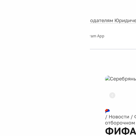
События
Контакты
О нас
Экскурсии
Silver Studio
Рекламодателям
Юридиче
Слушайте
App Store
Google Play
Telegram App
Серебряный
дождь
12+
Реклама
/
Новости
/
отборочном 
ФИФА 