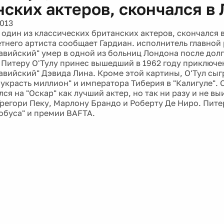
нских актеров, скончался в
2013
, один из классических британских актеров, скончался 
етнего артиста сообщает Гардиан. исполнитель главной
авийский" умер в одной из больниц Лондона после долг
 Питеру О'Тулу принес вышедший в 1962 году приключ
авийский" Дэвида Лина. Кроме этой картины, О'Тул сыгр
 украсть миллион" и императора Тиберия в "Калигуле". 
я на "Оскар" как лучший актер, но так ни разу и не выи
Грегори Пеку, Марлону Брандо и Роберту Де Ниро. Пите
лобуса" и премии BAFTA.