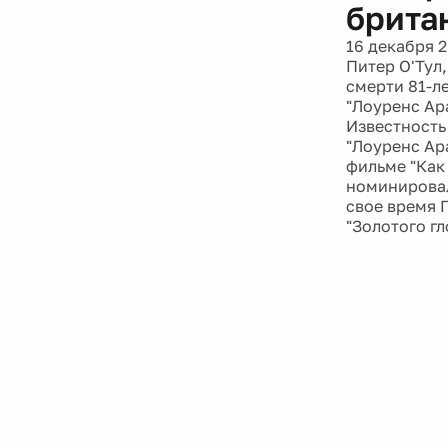
брита
16 декабря 
Питер О'Тул
смерти 81-л
"Лоуренс Ар
Известность
"Лоуренс Ар
фильме "Как
номинировалс
свое время 
"Золотого г