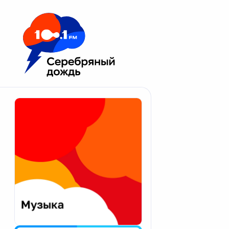
Москва 100.1 FM
Апатиты
Астрахань
Волгоград
Вологда
Екатеринбург
Иваново
Казань
Калининград
Калуга