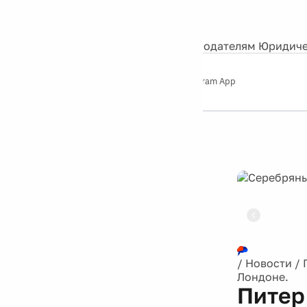
События
Контакты
О нас
Экскурсии
Silver Studio
Рекламодателям
Юридиче
Слушайте
App Store
Google Play
Telegram App
Серебряный
дождь
12+
Реклама
/
Новости
/
Лондоне.
Питер