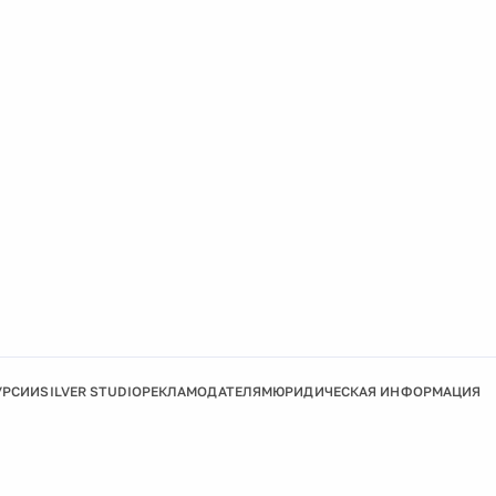
УРСИИ
SILVER STUDIO
РЕКЛАМОДАТЕЛЯМ
ЮРИДИЧЕСКАЯ ИНФОРМАЦИЯ