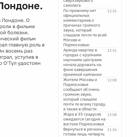
сверхзвукового
 Лондоне.
самолета
По-прежнему нет
12:31
официальных
в Лондоне. О
комментариев о
причинах громкого
 роли в фильме
звука, который
ой болезни.
слышали почти по всей
енческий фильм
Москве и
ал главную роль в
Подмосковью
Аренда квартир в
Он восемь раз
12:31
городах с крупными
грал, уступив в
научными центрами
р О'Тул удостоен
начала дорожать на
фоне завершения
приемной кампании
Жители Москвы и
12:08
Подмосковья
сообщают об очень
громком звуке,
который слышали
почти по всему городу,
а также в области
Жара в 35 градусов
12:08
ожидается сегодня на
востоке Подмосковья
Вернуться в регионы
11:36
готовы лишь четверть