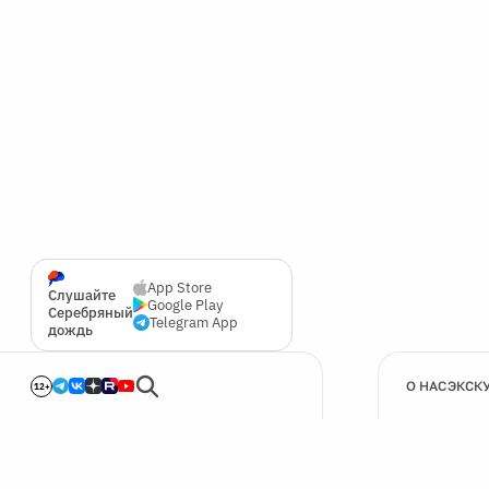
App Store
Слушайте
Google Play
Серебряный
Telegram App
дождь
О НАС
ЭКСК
12+