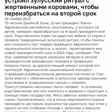
устроил зулусский ритуал с
жертвенными коровами, чтобы
переизбраться на второй срок
26 ноября 2012
70-летний Джейкоб Зума, 12-ый президент Южно-
Африканской республики, многожёнец, у которого 18
детей, намерен переизбраться на второй президентский
срок. Родственники главы государства забили 12 коров и
провели традиционный зулусский ритуал, чтобы помочь
ему сохранить пост лидера правящего Африканского
национального конгресса, а значит, гарантировать ему
новый президентский срок в 2014 году, сообщает The
Star. Церемония прошла накануне вечером в личной
президентской резиденции Нкандла в провинции
Квазулу-Натал, за дорогостоящий ремонт которой его
критикует Африканский национальный конгресс -
старейшее освободительное движение континента. Сам
Зума вместе с облаченными в зулусские одежды воинами
участвовал в традиционных танцах с копьями.
Присутствовало несколько тысяч человек - в основном,
родственников: все они молились и взывали к праотцам о
помощи главе государства. Мясо забитых животных потом
съели. Примечательно, что в конце мероприятия охрана
президента заставила журналистов удалиться, при этом у
одного из них отобрали тетрадь с записями и вернули