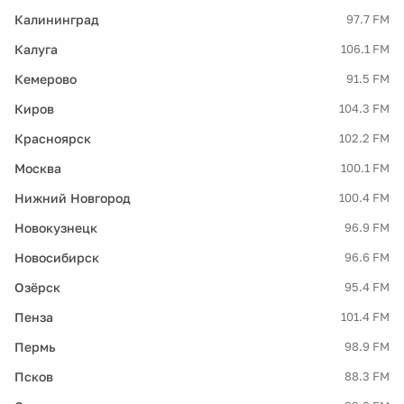
Калининград
97.7 FM
Калуга
106.1 FM
Кемерово
91.5 FM
Киров
104.3 FM
Красноярск
102.2 FM
Москва
100.1 FM
Нижний Новгород
100.4 FM
Новокузнецк
96.9 FM
Новосибирск
96.6 FM
Озёрск
95.4 FM
Пенза
101.4 FM
Пермь
98.9 FM
Псков
88.3 FM