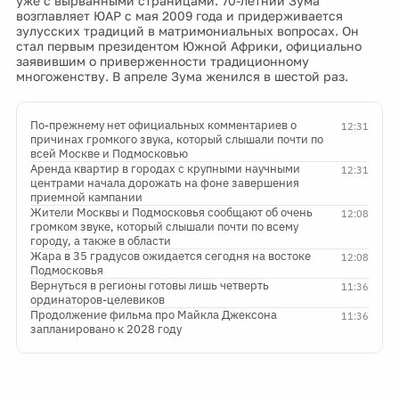
уже с вырванными страницами. 70-летний Зума
возглавляет ЮАР с мая 2009 года и придерживается
зулусских традиций в матримониальных вопросах. Он
стал первым президентом Южной Африки, официально
заявившим о приверженности традиционному
многоженству. В апреле Зума женился в шестой раз.
По-прежнему нет официальных комментариев о
12:31
причинах громкого звука, который слышали почти по
всей Москве и Подмосковью
Аренда квартир в городах с крупными научными
12:31
центрами начала дорожать на фоне завершения
приемной кампании
Жители Москвы и Подмосковья сообщают об очень
12:08
громком звуке, который слышали почти по всему
городу, а также в области
Жара в 35 градусов ожидается сегодня на востоке
12:08
Подмосковья
Вернуться в регионы готовы лишь четверть
11:36
ординаторов-целевиков
Продолжение фильма про Майкла Джексона
11:36
запланировано к 2028 году