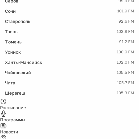
Саров
99.9 FM
Сочи
101.9 FM
Ставрополь
92.6 FM
Тверь
103.8 FM
Тюмень
91.2 FM
Усинск
100.9 FM
Ханты-Мансийск
102.0 FM
Чайковский
105.5 FM
Чита
105.7 FM
Шерегеш
105.3 FM
Расписание
Программы
Новости