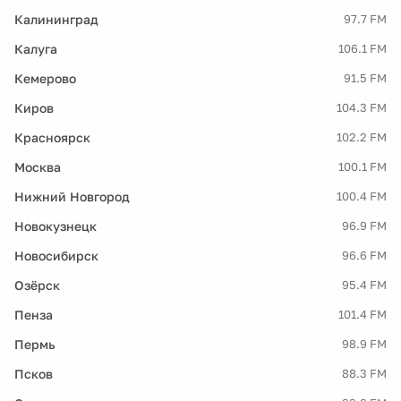
Калининград
97.7 FM
Калуга
106.1 FM
Кемерово
91.5 FM
Киров
104.3 FM
Красноярск
102.2 FM
Москва
100.1 FM
Нижний Новгород
100.4 FM
Новокузнецк
96.9 FM
Новосибирск
96.6 FM
Озёрск
95.4 FM
Пенза
101.4 FM
Пермь
98.9 FM
Псков
88.3 FM