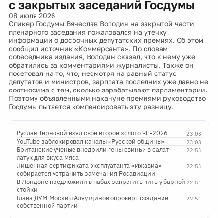
с закрытых заседаний Госдумы
08 июля 2026
Спикер Госдумы Вячеслав Володин на закрытой части
пленарного заседания пожаловался на утечку
информации о досрочных депутатских премиях. Об этом
сообщил источник «Коммерсанта». По словам
собеседника издания, Володин сказал, что к нему уже
обратились за комментариями журналисты. Также он
посетовал на то, что, несмотря на равный статус
депутатов и министров, зарплата последних уже давно не
соотносима с тем, сколько зарабатывают парламентарии.
Поэтому объявленными накануне премиями руководство
Госдумы пытается компенсировать эту разницу.
Руслан Терновой взял свое второе золото ЧЕ-2026
23:08
YouTube заблокировал каналы «Русской общины»
23:08
Британские ученые внедрили гены свиньи в салат-
22:53
латук для вкуса мяса
Лишенная сертификата эксплуатанта «Ижавиа»
22:53
собирается устранить замечания Росавиации
В Лондоне предложили в пабах запретить пить у барной
22:51
стойки
Глава ДУМ Москвы Аляутдинов опроверг создание
22:51
собственной партии