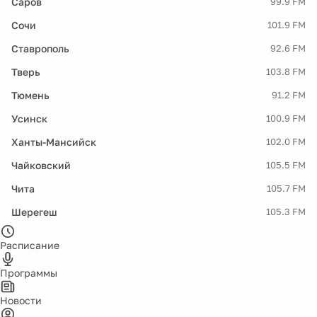
Саров
99.9 FM
Сочи
101.9 FM
Ставрополь
92.6 FM
Тверь
103.8 FM
Тюмень
91.2 FM
Усинск
100.9 FM
Ханты-Мансийск
102.0 FM
Чайковский
105.5 FM
Чита
105.7 FM
Шерегеш
105.3 FM
Расписание
Программы
Новости