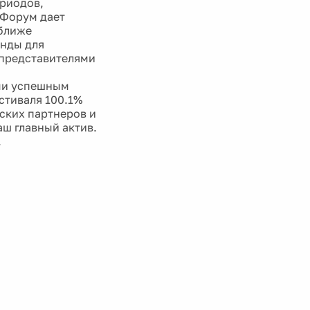
ериодов,
оФорум дает
 ближе
енды для
 представителями
ами успешным
стиваля 100.1%
еских партнеров и
ш главный актив.
.