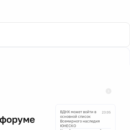
ВДНХ может войти в
23:05
офоруме
основной список
Всемирного наследия
ЮНЕСКО