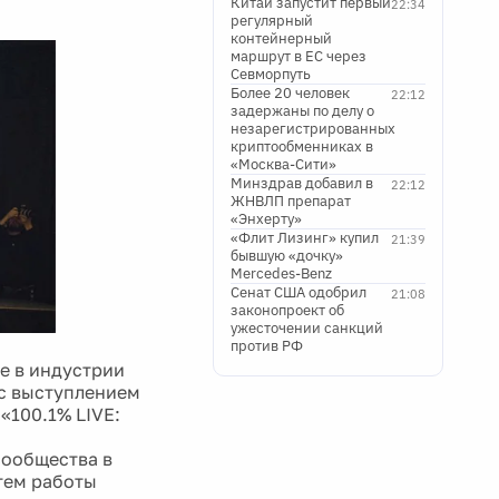
Китай запустит первый
22:34
регулярный
контейнерный
маршрут в ЕС через
Севморпуть
Более 20 человек
22:12
задержаны по делу о
незарегистрированных
криптообменниках в
«Москва-Сити»
Минздрав добавил в
22:12
ЖНВЛП препарат
«Энхерту»
«Флит Лизинг» купил
21:39
бывшую «дочку»
Mercedes-Benz
Сенат США одобрил
21:08
законопроект об
ужесточении санкций
против РФ
е в индустрии
с выступлением
«100.1% LIVE:
сообщества в
тем работы