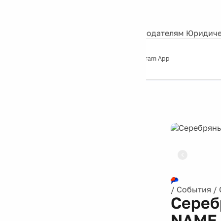
События
Контакты
О нас
Экскурсии
Silver Studio
Рекламодателям
Юридиче
Слушайте
App Store
Google Play
Telegram App
Серебряный
дождь
12+
Реклама
/
События
/
Сереб
NAME