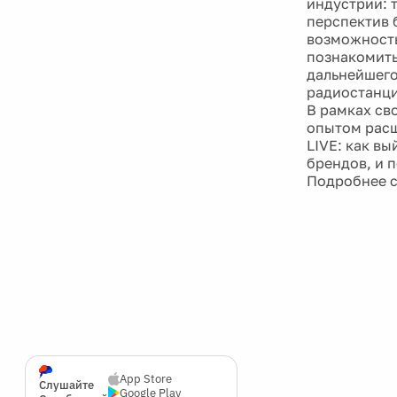
индустрии: 
перспектив 
возможность
познакомить
дальнейшего
радиостанци
В рамках св
опытом расш
LIVE: как в
брендов, и 
Подробнее 
App Store
Слушайте
Google Play