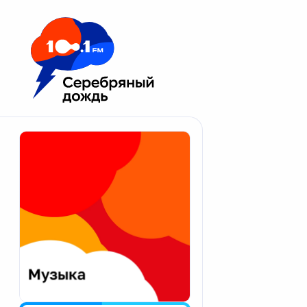
Москва 100.1 FM
Апатиты
Астрахань
Волгоград
Вологда
Екатеринбург
Иваново
Казань
Калининград
Калуга