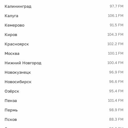
Калининград
97.7 FM
Калуга
106.1 FM
Кемерово
91.5 FM
Киров
104.3 FM
Красноярск
102.2 FM
Москва
100.1 FM
Нижний Новгород
100.4 FM
Новокузнецк
96.9 FM
Новосибирск
96.6 FM
Озёрск
95.4 FM
Пенза
101.4 FM
Пермь
98.9 FM
Псков
88.3 FM