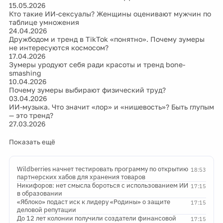
15.05.2026
Кто такие ИИ-сексуалы? Женщины оценивают мужчин по
таблице умножения
24.04.2026
Дружбодом и тренд в TikTok «понятно». Почему зумеры
не интересуются космосом?
17.04.2026
Зумеры уродуют себя ради красоты и тренд bone-
smashing
10.04.2026
Почему зумеры выбирают физический труд?
03.04.2026
ИИ-музыка. Что значит «лор» и «нишевость»? Быть глупым
— это тренд?
27.03.2026
Показать ещё
Wildberries начнет тестировать программу по открытию
18:53
партнерских хабов для хранения товаров
Никифоров: нет смысла бороться с использованием ИИ
17:15
в образовании
«Яблоко» подаст иск к лидеру «Родины» о защите
17:15
деловой репутации
До 12 лет колонии получили создатели финансовой
17:15