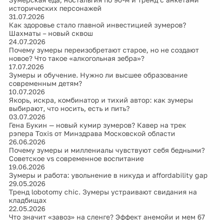
исторических персонажей
31.07.2026
Как здоровье стало главной инвестицией зумеров?
Шахматы – новый сквош
24.07.2026
Почему зумеры переизобретают старое, но не создают
новое? Что такое «алкогольная зебра»?
17.07.2026
Зумеры и обучение. Нужно ли высшее образование
современным детям?
10.07.2026
Якорь, искра, комбинатор и тихий автор: как зумеры
выбирают, что носить, есть и пить?
03.07.2026
Гена Букин — новый кумир зумеров? Кавер на трек
рэпера Toxis от Минздрава Московской области
26.06.2026
Почему зумеры и миллениалы чувствуют себя бедными?
Советское vs современное воспитание
19.06.2026
Зумеры и работа: увольнение в никуда и affordability gap
29.05.2026
Тренд lobotomy chic. Зумеры устраивают свидания на
кладбищах
22.05.2026
Что значит «завоз» на сленге? Эффект анемойи и мем 67