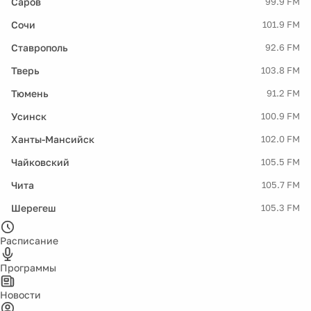
Саров
99.9 FM
Сочи
101.9 FM
Ставрополь
92.6 FM
Тверь
103.8 FM
Тюмень
91.2 FM
Усинск
100.9 FM
Ханты-Мансийск
102.0 FM
Чайковский
105.5 FM
Чита
105.7 FM
Шерегеш
105.3 FM
Расписание
Программы
Новости