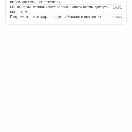
пирамиды АФК «Наследие»
Минцифры не планирует ограничивать детям доступ к
16:51
соцсетям
Гидрометцентр: жара спадет в Москве в выходные
15:45