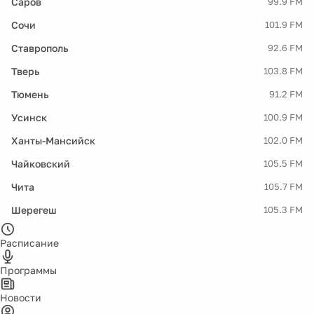
Саров
99.9 FM
Сочи
101.9 FM
Ставрополь
92.6 FM
Тверь
103.8 FM
Тюмень
91.2 FM
Усинск
100.9 FM
Ханты-Мансийск
102.0 FM
Чайковский
105.5 FM
Чита
105.7 FM
Шерегеш
105.3 FM
Расписание
Программы
Новости