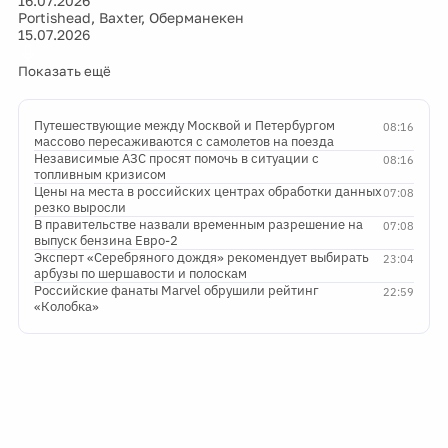
16.07.2026
Portishead, Baxter, Оберманекен
15.07.2026
Показать ещё
Путешествующие между Москвой и Петербургом
08:16
массово пересаживаются с самолетов на поезда
Независимые АЗС просят помочь в ситуации с
08:16
топливным кризисом
Цены на места в российских центрах обработки данных
07:08
резко выросли
В правительстве назвали временным разрешение на
07:08
выпуск бензина Евро-2
Эксперт «Серебряного дождя» рекомендует выбирать
23:04
арбузы по шершавости и полоскам
Российские фанаты Marvel обрушили рейтинг
22:59
«Колобка»