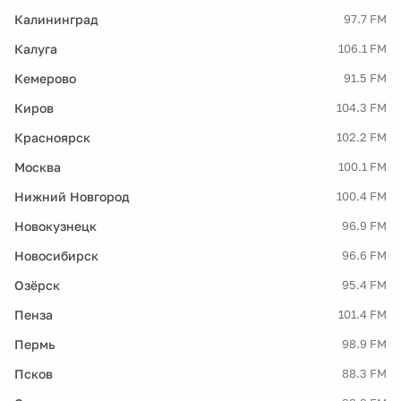
Калининград
97.7 FM
Калуга
106.1 FM
Кемерово
91.5 FM
Киров
104.3 FM
Красноярск
102.2 FM
Москва
100.1 FM
Нижний Новгород
100.4 FM
Новокузнецк
96.9 FM
Новосибирск
96.6 FM
Озёрск
95.4 FM
Пенза
101.4 FM
Пермь
98.9 FM
Псков
88.3 FM