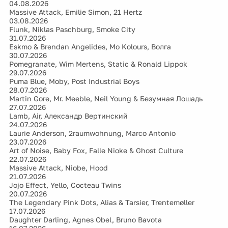
04.08.2026
Massive Attack, Emilie Simon, 21 Hertz
03.08.2026
Flunk, Niklas Paschburg, Smoke City
31.07.2026
Eskmo & Brendan Angelides, Mo Kolours, Волга
30.07.2026
Pomegranate, Wim Mertens, Static & Ronald Lippok
29.07.2026
Puma Blue, Moby, Post Industrial Boys
28.07.2026
Martin Gore, Mr. Meeble, Neil Young & Безумная Лошадь
27.07.2026
Lamb, Air, Александр Вертинский
24.07.2026
Laurie Anderson, 2raumwohnung, Marco Antonio
23.07.2026
Art of Noise, Baby Fox, Falle Nioke & Ghost Culture
22.07.2026
Massive Attack, Niobe, Hood
21.07.2026
Jojo Effect, Yello, Cocteau Twins
20.07.2026
The Legendary Pink Dots, Alias & Tarsier, Trentemøller
17.07.2026
Daughter Darling, Agnes Obel, Bruno Bavota