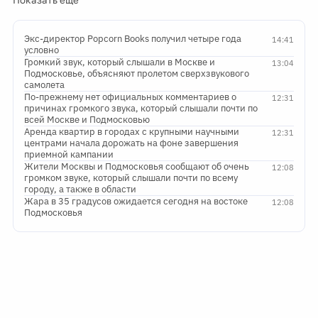
Экс-директор Popcorn Books получил четыре года
14:41
условно
Громкий звук, который слышали в Москве и
13:04
Подмосковье, объясняют пролетом сверхзвукового
самолета
По-прежнему нет официальных комментариев о
12:31
причинах громкого звука, который слышали почти по
всей Москве и Подмосковью
Аренда квартир в городах с крупными научными
12:31
центрами начала дорожать на фоне завершения
приемной кампании
Жители Москвы и Подмосковья сообщают об очень
12:08
громком звуке, который слышали почти по всему
городу, а также в области
Жара в 35 градусов ожидается сегодня на востоке
12:08
Подмосковья