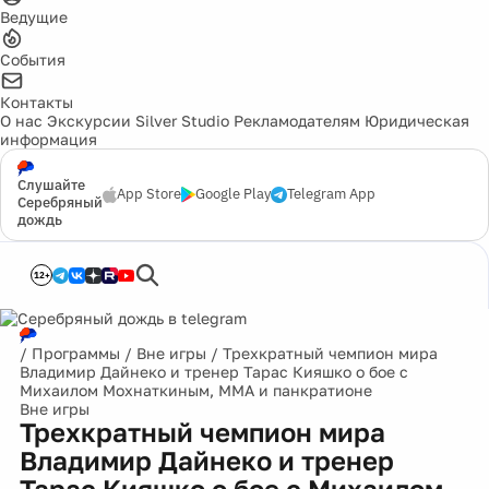
Ведущие
События
Контакты
О нас
Экскурсии
Silver Studio
Рекламодателям
Юридическая
информация
Слушайте
App Store
Google Play
Telegram App
Серебряный
дождь
12+
/
Программы
/
Вне игры
/
Трехкратный чемпион мира
Владимир Дайнеко и тренер Тарас Кияшко о бое с
Михаилом Мохнаткиным, MMA и панкратионе
Вне игры
Трехкратный чемпион мира
Владимир Дайнеко и тренер
Тарас Кияшко о бое с Михаилом