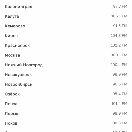
Калининград
97.7 FM
Калуга
106.1 FM
Кемерово
91.5 FM
Киров
104.3 FM
Красноярск
102.2 FM
Москва
100.1 FM
Нижний Новгород
100.4 FM
Новокузнецк
96.9 FM
Новосибирск
96.6 FM
Озёрск
95.4 FM
Пенза
101.4 FM
Пермь
98.9 FM
Псков
88.3 FM