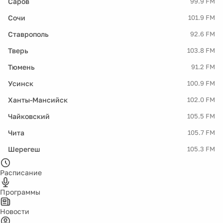
Саров
99.9 FM
Сочи
101.9 FM
Ставрополь
92.6 FM
Тверь
103.8 FM
Тюмень
91.2 FM
Усинск
100.9 FM
Ханты-Мансийск
102.0 FM
Чайковский
105.5 FM
Чита
105.7 FM
Шерегеш
105.3 FM
Расписание
Программы
Новости