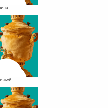
шина
виньей