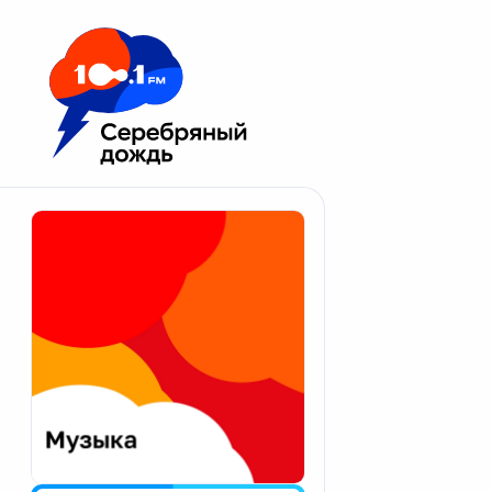
Москва 100.1 FM
Апатиты
Астрахань
Волгоград
Вологда
Екатеринбург
Иваново
Казань
Калининград
Калуга