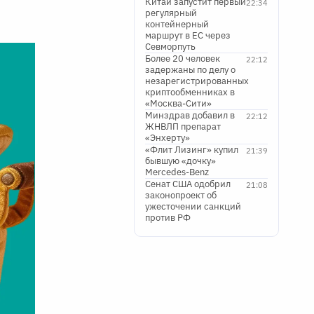
Китай запустит первый
22:34
регулярный
контейнерный
маршрут в ЕС через
Севморпуть
Более 20 человек
22:12
задержаны по делу о
незарегистрированных
криптообменниках в
«Москва-Сити»
Минздрав добавил в
22:12
ЖНВЛП препарат
«Энхерту»
«Флит Лизинг» купил
21:39
бывшую «дочку»
Mercedes-Benz
Сенат США одобрил
21:08
законопроект об
ужесточении санкций
против РФ