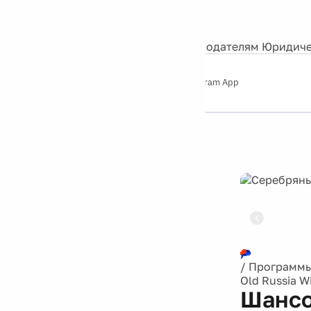
События
Контакты
О нас
Экскурсии
Silver Studio
Рекламодателям
Юридиче
Слушайте
App Store
Google Play
Telegram App
Серебряный
дождь
12+
Реклама
/
Программ
Old Russia W
Шансо