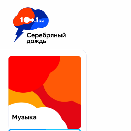
Москва 100.1 FM
Апатиты
Астрахань
Волгоград
Вологда
Екатеринбург
Иваново
Казань
Калининград
Калуга