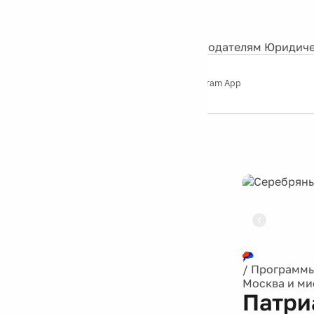
События
Контакты
О нас
Экскурсии
Silver Studio
Рекламодателям
Юридиче
Слушайте
App Store
Google Play
Telegram App
Серебряный
дождь
12+
Реклама
/
Программ
Москва и ми
Патри