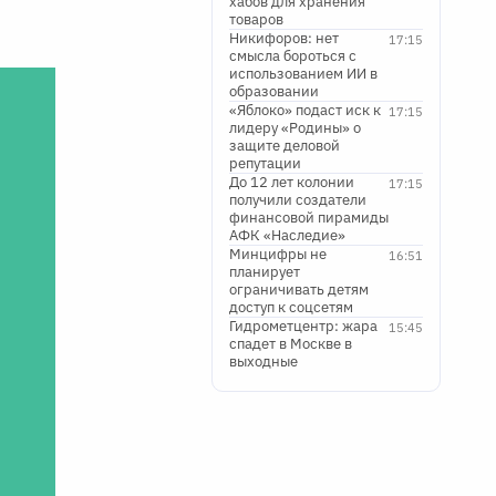
хабов для хранения
товаров
Никифоров: нет
17:15
смысла бороться с
использованием ИИ в
образовании
«Яблоко» подаст иск к
17:15
лидеру «Родины» о
защите деловой
репутации
До 12 лет колонии
17:15
получили создатели
финансовой пирамиды
АФК «Наследие»
Минцифры не
16:51
планирует
ограничивать детям
доступ к соцсетям
Гидрометцентр: жара
15:45
спадет в Москве в
выходные