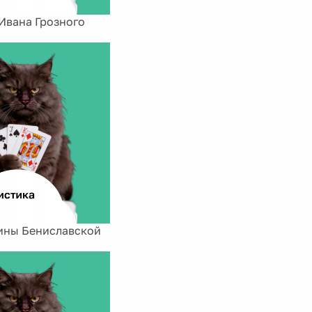
Ивана Грозного
ины Бениславской