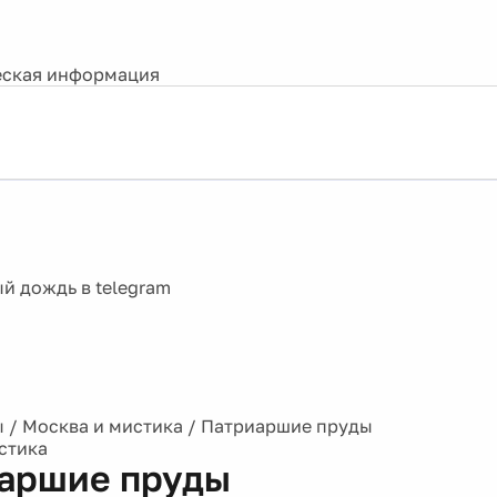
ская информация
ы
/
Москва и мистика
/
Патриаршие пруды
стика
аршие пруды