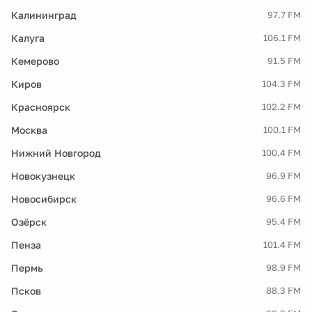
Калининград
97.7 FM
Калуга
106.1 FM
Кемерово
91.5 FM
Киров
104.3 FM
Красноярск
102.2 FM
Москва
100.1 FM
Нижний Новгород
100.4 FM
Новокузнецк
96.9 FM
Новосибирск
96.6 FM
Озёрск
95.4 FM
Пенза
101.4 FM
Пермь
98.9 FM
Псков
88.3 FM