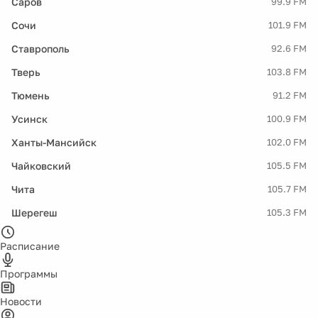
Саров
99.9 FM
Сочи
101.9 FM
Ставрополь
92.6 FM
Тверь
103.8 FM
Тюмень
91.2 FM
Усинск
100.9 FM
Ханты-Мансийск
102.0 FM
Чайковский
105.5 FM
Чита
105.7 FM
Шерегеш
105.3 FM
Расписание
Программы
Новости