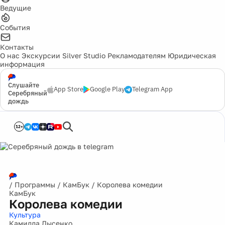
Ведущие
События
Контакты
О нас
Экскурсии
Silver Studio
Рекламодателям
Юридическая
информация
Слушайте
App Store
Google Play
Telegram App
Серебряный
дождь
12+
/
Программы
/
КамБук
/
Королева комедии
КамБук
Королева комедии
Культура
Камилла Лысенко