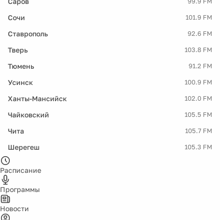
Саров
99.9 FM
Сочи
101.9 FM
Ставрополь
92.6 FM
Тверь
103.8 FM
Тюмень
91.2 FM
Усинск
100.9 FM
Ханты-Мансийск
102.0 FM
Чайковский
105.5 FM
Чита
105.7 FM
Шерегеш
105.3 FM
Расписание
Программы
Новости