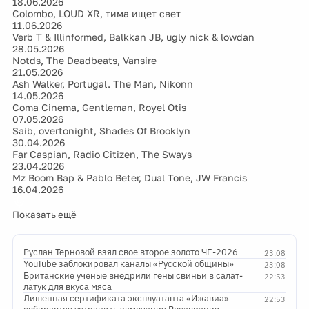
18.06.2026
Colombo, LOUD XR, тима ищет свет
11.06.2026
Verb T & Illinformed, Balkkan JB, ugly nick & lowdan
28.05.2026
Notds, The Deadbeats, Vansire
21.05.2026
Ash Walker, Portugal. The Man, Nikonn
14.05.2026
Coma Cinema, Gentleman, Royel Otis
07.05.2026
Saib, overtonight, Shades Of Brooklyn
30.04.2026
Far Caspian, Radio Citizen, The Sways
23.04.2026
Mz Boom Bap & Pablo Beter, Dual Tone, JW Francis
16.04.2026
Показать ещё
Руслан Терновой взял свое второе золото ЧЕ-2026
23:08
YouTube заблокировал каналы «Русской общины»
23:08
Британские ученые внедрили гены свиньи в салат-
22:53
латук для вкуса мяса
Лишенная сертификата эксплуатанта «Ижавиа»
22:53