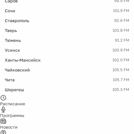
Саров
99.9 FM
Сочи
101.9 FM
Ставрополь
92.6 FM
Тверь
103.8 FM
Тюмень
91.2 FM
Усинск
100.9 FM
Ханты-Мансийск
102.0 FM
Чайковский
105.5 FM
Чита
105.7 FM
Шерегеш
105.3 FM
Расписание
Программы
Новости