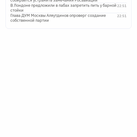
собирается устранить замечания Росавиации
В Лондоне предложили в пабах запретить пить у барной
22:51
стойки
Глава ДУМ Москвы Аляутдинов опроверг создание
22:51
собственной партии