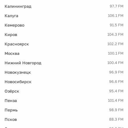
Калининград
97.7 FM
Калуга
106.1 FM
Кемерово
91.5 FM
Киров
104.3 FM
Красноярск
102.2 FM
Москва
100.1 FM
Нижний Новгород
100.4 FM
Новокузнецк
96.9 FM
Новосибирск
96.6 FM
Озёрск
95.4 FM
Пенза
101.4 FM
Пермь
98.9 FM
Псков
88.3 FM