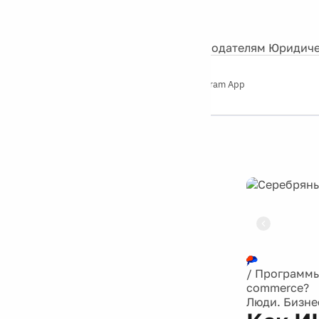
События
Контакты
О нас
Экскурсии
Silver Studio
Рекламодателям
Юридиче
Слушайте
App Store
Google Play
Telegram App
Серебряный
дождь
12+
Реклама
/
Программ
commerce?
Люди. Бизне