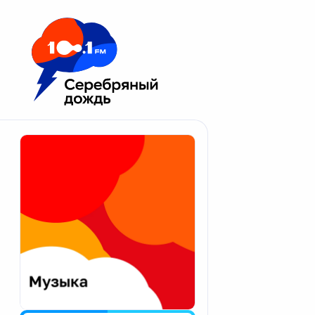
Москва 100.1 FM
Апатиты
Астрахань
Волгоград
Вологда
Екатеринбург
Иваново
Казань
Калининград
Калуга