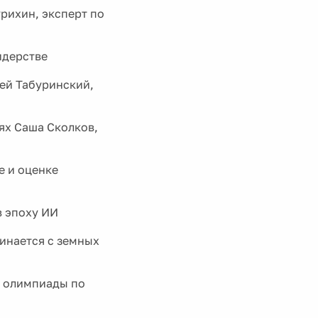
рихин, эксперт по
идерстве
рей Табуринский,
тях Саша Сколков,
е и оценке
в эпоху ИИ
чинается с земных
ы олимпиады по