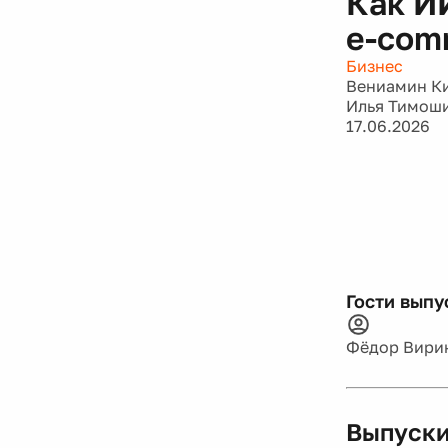
Как И
e-com
Бизнес
Вениамин К
Илья Тимош
17.06.2026
Гости выпу
Фёдор Вири
Выпуски