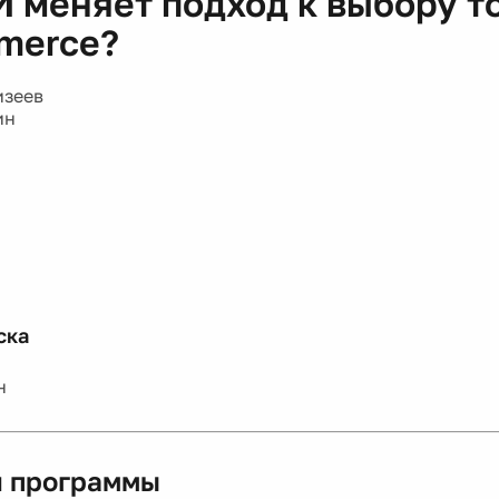
И меняет подход к выбору т
merce?
изеев
ин
ска
н
 программы