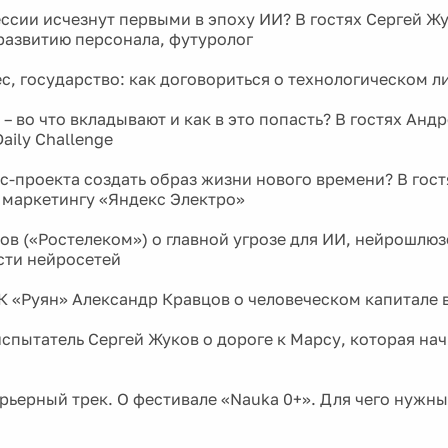
ссии исчезнут первыми в эпоху ИИ? В гостях Сергей Жу
развитию персонала, футуролог
ес, государство: как договориться о технологическом л
– во что вкладывают и как в это попасть? В гостях Анд
aily Challenge
ес-проекта создать образ жизни нового времени? В гос
 маркетингу «Яндекс Электро»
ов («Ростелеком») о главной угрозе для ИИ, нейрошлюз
сти нейросетей
К «Руян» Александр Кравцов о человеческом капитале 
спытатель Сергей Жуков о дороге к Марсу, которая на
арьерный трек. О фестивале «Nauka 0+». Для чего нужн