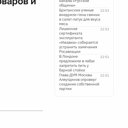
оваров и
каналы «Русской
общины»
Британские ученые
22:53
внедрили гены свиньи
в салат-латук для вкуса
мяса
Лишенная
22:53
сертификата
эксплуатанта
«Ижавиа» собирается
устранить замечания
Росавиации
В Лондоне
22:51
предложили в пабах
запретить пить у
барной стойки
Глава ДУМ Москвы
22:51
Аляутдинов опроверг
создание собственной
партии