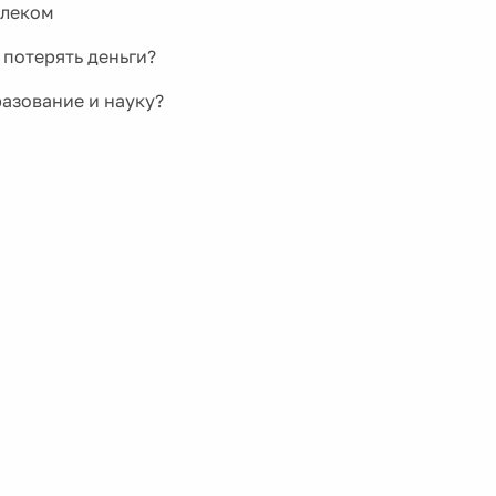
елеком
 потерять деньги?
разование и науку?