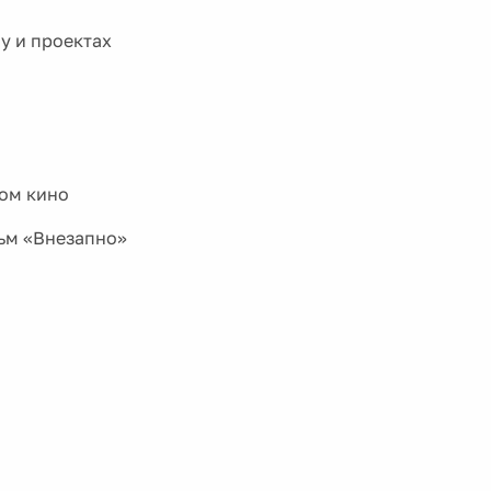
у и проектах
ком кино
ьм «Внезапно»