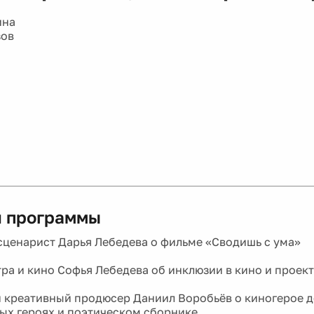
ина
зов
 программы
сценарист Дарья Лебедева о фильме «Сводишь с ума»
тра и кино Софья Лебедева об инклюзии в кино и прое
и креативный продюсер Даниил Воробьёв о киногерое д
ых героях и поэтическом сборнике