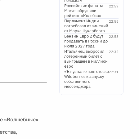
полоскам
Российские фанаты
22:59
Marvel обрушили
рейтинг «Колобка»
Парламент Индии
22:58
потребовал извинений
от Марка Цукерберга
Бензин Евро 2 будут
22:58
продавать в России до
июля 2027 года
Итальянец выбросил
22:32
лотерейный билет с
выигрышем в миллион
евро
«Ъ» узнал о подготовке
22:31
Wildberries к запуску
собственного
мессенджера
кте «Волшебные»
етства,