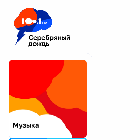
Москва 100.1 FM
Апатиты
Астрахань
Волгоград
Вологда
Екатеринбург
Иваново
Казань
Калининград
Калуга