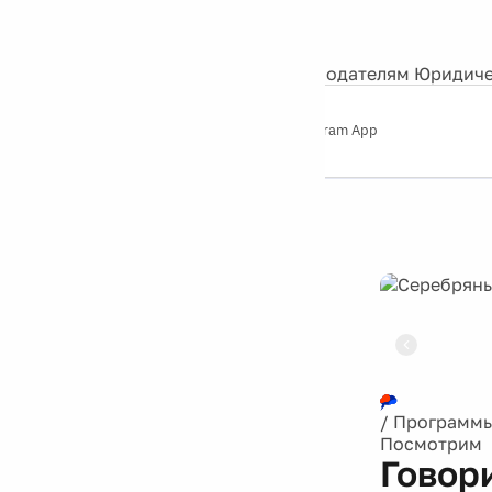
События
Контакты
О нас
Экскурсии
Silver Studio
Рекламодателям
Юридиче
Слушайте
App Store
Google Play
Telegram App
Серебряный
дождь
12+
Реклама
/
Программ
Посмотрим
Говор