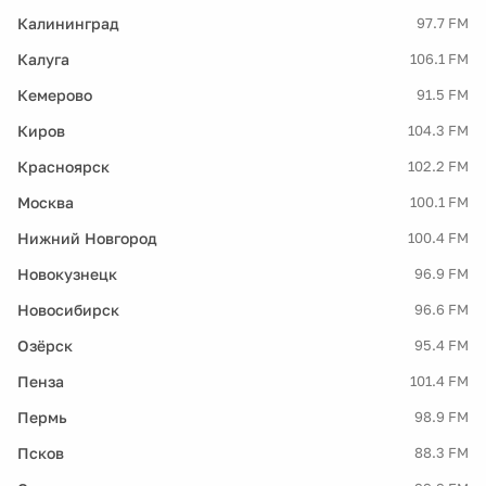
Калининград
97.7 FM
Калуга
106.1 FM
Кемерово
91.5 FM
Киров
104.3 FM
Красноярск
102.2 FM
Москва
100.1 FM
Нижний Новгород
100.4 FM
Новокузнецк
96.9 FM
Новосибирск
96.6 FM
Озёрск
95.4 FM
Пенза
101.4 FM
Пермь
98.9 FM
Псков
88.3 FM