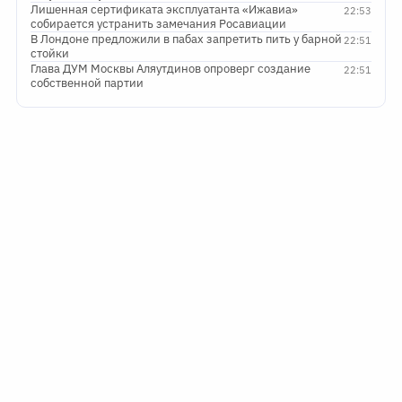
Лишенная сертификата эксплуатанта «Ижавиа»
22:53
собирается устранить замечания Росавиации
В Лондоне предложили в пабах запретить пить у барной
22:51
стойки
Глава ДУМ Москвы Аляутдинов опроверг создание
22:51
собственной партии