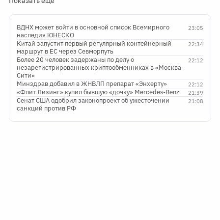
Показать ещё
ВДНХ может войти в основной список Всемирного
23:05
наследия ЮНЕСКО
Китай запустит первый регулярный контейнерный
22:34
маршрут в ЕС через Севморпуть
Более 20 человек задержаны по делу о
22:12
незарегистрированных криптообменниках в «Москва-
Сити»
Минздрав добавил в ЖНВЛП препарат «Энхерту»
22:12
«Флит Лизинг» купил бывшую «дочку» Mercedes-Benz
21:39
Сенат США одобрил законопроект об ужесточении
21:08
санкций против РФ