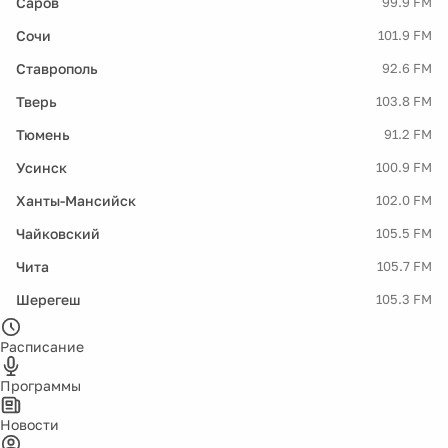
Саров
99.9 FM
Сочи
101.9 FM
Ставрополь
92.6 FM
Тверь
103.8 FM
Тюмень
91.2 FM
Усинск
100.9 FM
Ханты-Мансийск
102.0 FM
Чайковский
105.5 FM
Чита
105.7 FM
Шерегеш
105.3 FM
Расписание
Программы
Новости