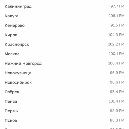
Калининград
97.7 FM
Калуга
106.1 FM
Кемерово
91.5 FM
Киров
104.3 FM
Красноярск
102.2 FM
Москва
100.1 FM
Нижний Новгород
100.4 FM
Новокузнецк
96.9 FM
Новосибирск
96.6 FM
Озёрск
95.4 FM
Пенза
101.4 FM
Пермь
98.9 FM
Псков
88.3 FM