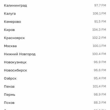
Калининград
97.7 FM
Калуга
106.1 FM
Кемерово
91.5 FM
Киров
104.3 FM
Красноярск
102.2 FM
Москва
100.1 FM
Нижний Новгород
100.4 FM
Новокузнецк
96.9 FM
Новосибирск
96.6 FM
Озёрск
95.4 FM
Пенза
101.4 FM
Пермь
98.9 FM
Псков
88.3 FM