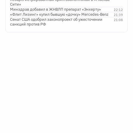
Сити»
Минздрав добавил в ЖНВЛП препарат «Энхерту»
22:12
«Флит Лизинг» купил бывшую «дочку» Mercedes-Benz
21:39
Сенат США одобрил законопроект об ужесточении
21:08
санкций против РФ