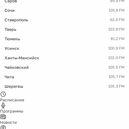
Саров
99.9 FM
Сочи
101.9 FM
Ставрополь
92.6 FM
Тверь
103.8 FM
Тюмень
91.2 FM
Усинск
100.9 FM
Ханты-Мансийск
102.0 FM
Чайковский
105.5 FM
Чита
105.7 FM
Шерегеш
105.3 FM
Расписание
Программы
Новости