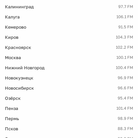
Калининград
97.7 FM
Калуга
106.1 FM
Кемерово
91.5 FM
Киров
104.3 FM
Красноярск
102.2 FM
Москва
100.1 FM
Нижний Новгород
100.4 FM
Новокузнецк
96.9 FM
Новосибирск
96.6 FM
Озёрск
95.4 FM
Пенза
101.4 FM
Пермь
98.9 FM
Псков
88.3 FM