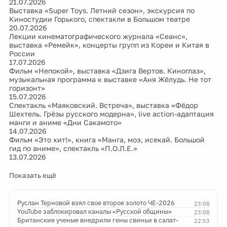
21.07.2026
Выставка «Super Toys. Летний сезон», экскурсия по
Киностудии Горького, спектакли в Большом театре
20.07.2026
Лекции кинематографического журнала «Сеанс»,
выставка «Ремейк», концерты групп из Кореи и Китая в
России
17.07.2026
Фильм «Непокой», выставка «Дзига Вертов. Киноглаз»,
музыкальная программа к выставке «Аня Жёлудь. Не тот
горизонт»
15.07.2026
Спектакль «Маяковский. Встреча», выставка «Фёдор
Шехтель. Грёзы русского модерна», live action-адаптация
манги и аниме «Дни Сакамото»
14.07.2026
Фильм «Это хит!», книга «Манга, моэ, исекай. Большой
гид по аниме», спектакль «П.О.Л.Е.»
13.07.2026
Показать ещё
Руслан Терновой взял свое второе золото ЧЕ-2026
23:08
YouTube заблокировал каналы «Русской общины»
23:08
Британские ученые внедрили гены свиньи в салат-
22:53