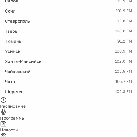
Саров
99.9 FM
Сочи
101.9 FM
Ставрополь
92.6 FM
Тверь
103.8 FM
Тюмень
91.2 FM
Усинск
100.9 FM
Ханты-Мансийск
102.0 FM
Чайковский
105.5 FM
Чита
105.7 FM
Шерегеш
105.3 FM
Расписание
Программы
Новости