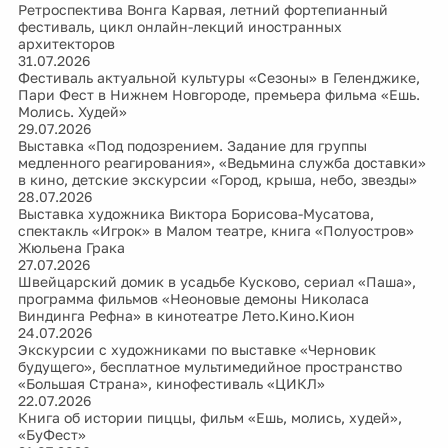
Ретроспектива Вонга Карвая, летний фортепианный
фестиваль, цикл онлайн-лекций иностранных
архитекторов
31.07.2026
Фестиваль актуальной культуры «Сезоны» в Геленджике,
Пари Фест в Нижнем Новгороде, премьера фильма «Ешь.
Молись. Худей»
29.07.2026
Выставка «Под подозрением. Задание для группы
медленного реагирования», «Ведьмина служба доставки»
в кино, детские экскурсии «Город, крыша, небо, звезды»
28.07.2026
Выставка художника Виктора Борисова-Мусатова,
спектакль «Игрок» в Малом театре, книга «Полуостров»
Жюльена Грака
27.07.2026
Швейцарский домик в усадьбе Кусково, сериал «Паша»,
программа фильмов «Неоновые демоны Николаса
Виндинга Рефна» в кинотеатре Лето.Кино.Кион
24.07.2026
Экскурсии с художниками по выставке «Черновик
будущего», бесплатное мультимедийное пространство
«Большая Страна», кинофестиваль «ЦИКЛ»
22.07.2026
Книга об истории пиццы, фильм «Ешь, молись, худей»,
«БуФест»