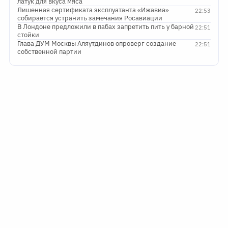
латук для вкуса мяса
Лишенная сертификата эксплуатанта «Ижавиа»
22:53
собирается устранить замечания Росавиации
В Лондоне предложили в пабах запретить пить у барной
22:51
стойки
Глава ДУМ Москвы Аляутдинов опроверг создание
22:51
собственной партии