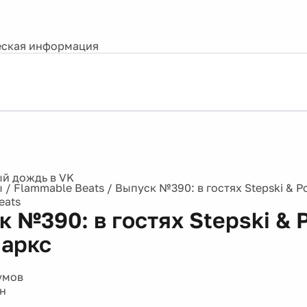
ская информация
ы
/
Flammable Beats
/
Выпуск №390: в гостях Stepski & 
eats
 №390: в гостях Stepski & 
аркс
умов
н