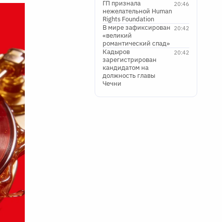
ГП признала
20:46
нежелательной Human
Rights Foundation
В мире зафиксирован
20:42
«великий
романтический спад»
Кадыров
20:42
зарегистрирован
кандидатом на
должность главы
Чечни