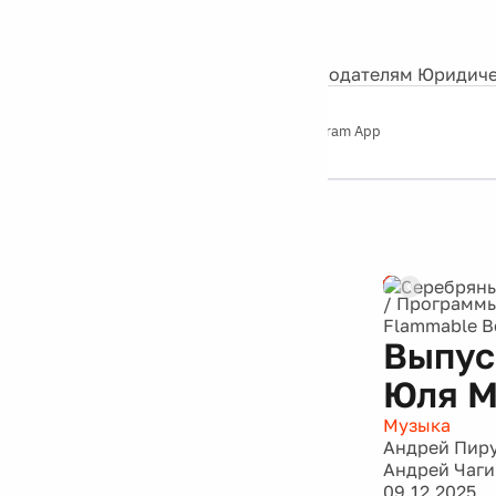
События
Контакты
О нас
Экскурсии
Silver Studio
Рекламодателям
Юридиче
Слушайте
App Store
Google Play
Telegram App
Серебряный
дождь
12+
/
Программ
Flammable B
Выпуск
Юля М
Музыка
Андрей Пир
Андрей Чаги
09.12.2025