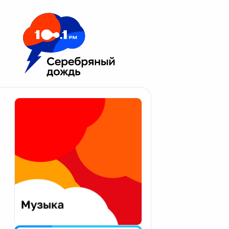
Москва 100.1 FM
Апатиты
Астрахань
Волгоград
Вологда
Екатеринбург
Иваново
Казань
Калининград
Калуга