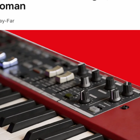
Boman
ay-Far