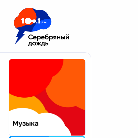
Москва 100.1 FM
Апатиты
Астрахань
Волгоград
Вологда
Екатеринбург
Иваново
Казань
Калининград
Калуга