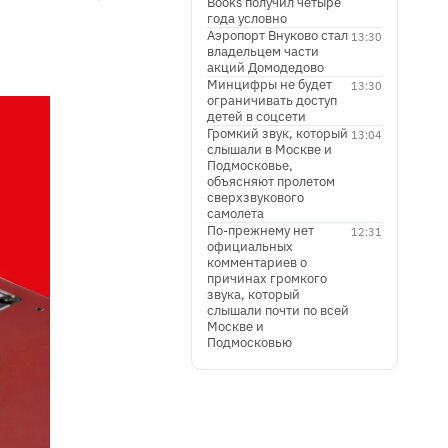
Books получил четыре
года условно
Аэропорт Внуково стал
13:30
владельцем части
акций Домодедово
Минцифры не будет
13:30
ограничивать доступ
детей в соцсети
Громкий звук, который
13:04
слышали в Москве и
Подмосковье,
объясняют пролетом
сверхзвукового
самолета
По-прежнему нет
12:31
официальных
комментариев о
причинах громкого
звука, который
слышали почти по всей
Москве и
Подмосковью