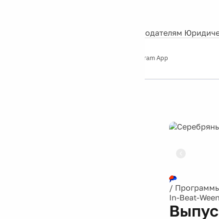
События
Контакты
О нас
Экскурсии
Silver Studio
Рекламодателям
Юридиче
Слушайте
App Store
Google Play
Telegram App
Серебряный
дождь
12+
Реклама
/
Программ
In-Beat-Wee
Выпуск