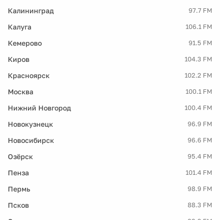
Калининград
97.7 FM
Калуга
106.1 FM
Кемерово
91.5 FM
Киров
104.3 FM
Красноярск
102.2 FM
Москва
100.1 FM
Нижний Новгород
100.4 FM
Новокузнецк
96.9 FM
Новосибирск
96.6 FM
Озёрск
95.4 FM
Пенза
101.4 FM
Пермь
98.9 FM
Псков
88.3 FM