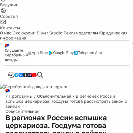
Ведущие
События
Контакты
О нас
Экскурсии
Silver Studio
Рекламодателям
Юридическая
информация
Слушайте
App Store
Google Play
Telegram App
Серебряный
дождь
12+
/
Программы
/
Объяснительная
/
В регионах России
вспышка церкариоза. Госдума готова рассмотреть закон о
вейпах
Объяснительная
В регионах России вспышка
церкариоза. Госдума готова
рассмотреть закон о вейпах