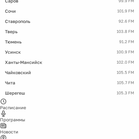
Саров
99.9 FM
Сочи
101.9 FM
Ставрополь
92.6 FM
Тверь
103.8 FM
Тюмень
91.2 FM
Усинск
100.9 FM
Ханты-Мансийск
102.0 FM
Чайковский
105.5 FM
Чита
105.7 FM
Шерегеш
105.3 FM
Расписание
Программы
Новости