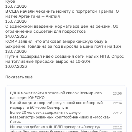
Кубе
16.07.2026
В США начали чеканить монету с портретом Трампа. О
матче Аргентина — Англия
15.07.2026
О возможном введении нормативов цен на бензин. Об
ограничении соцсетей для подростков
14.07.2026
КСИР заявил, что атаковал американскую базу в
Бахрейне. Говядина за год выросла в цене почти на 16%
13.07.2026
Путин поддержал идею создания сети малых НПЗ. Спрос
на топливные присадки вырос на 10-30%
10.07.2026
Показать ещё
ВДНХ может войти в основной список Всемирного
23:05
наследия ЮНЕСКО
Китай запустит первый регулярный контейнерный
22:34
маршрут в ЕС через Севморпуть
Более 20 человек задержаны по делу о
22:12
незарегистрированных криптообменниках в «Москва-
Сити»
Минздрав добавил в ЖНВЛП препарат «Энхерту»
22:12
«Флит Лизинг» купил бывшую «дочку» Mercedes-Benz