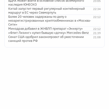
ВДНХ может войти в основной список Всемирного
23:05
наследия ЮНЕСКО
Китай запустит первый регулярный контейнерный
22:34
маршрут в ЕС через Севморпуть
Более 20 человек задержаны по делу о
22:12
незарегистрированных криптообменниках в «Москва-
Сити»
Минздрав добавил в ЖНВЛП препарат «Энхерту»
22:12
«Флит Лизинг» купил бывшую «дочку» Mercedes-Benz
21:39
Сенат США одобрил законопроект об ужесточении
21:08
санкций против РФ