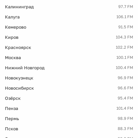
Калининград
97.7 FM
Калуга
106.1 FM
Кемерово
91.5 FM
Киров
104.3 FM
Красноярск
102.2 FM
Москва
100.1 FM
Нижний Новгород
100.4 FM
Новокузнецк
96.9 FM
Новосибирск
96.6 FM
Озёрск
95.4 FM
Пенза
101.4 FM
Пермь
98.9 FM
Псков
88.3 FM