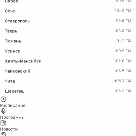
Саров
99.9 FM
Сочи
101.9 FM
Ставрополь
92.6 FM
Тверь
103.8 FM
Тюмень
91.2 FM
Усинск
100.9 FM
Ханты-Мансийск
102.0 FM
Чайковский
105.5 FM
Чита
105.7 FM
Шерегеш
105.3 FM
Расписание
Программы
Новости