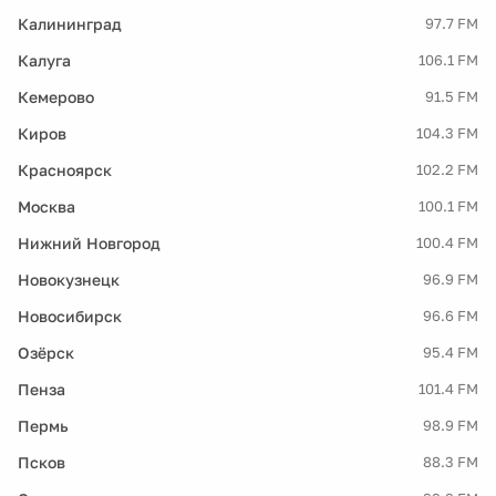
Калининград
97.7 FM
Калуга
106.1 FM
Кемерово
91.5 FM
Киров
104.3 FM
Красноярск
102.2 FM
Москва
100.1 FM
Нижний Новгород
100.4 FM
Новокузнецк
96.9 FM
Новосибирск
96.6 FM
Озёрск
95.4 FM
Пенза
101.4 FM
Пермь
98.9 FM
Псков
88.3 FM