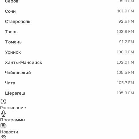
Саров
99.9 FM
Сочи
101.9 FM
Ставрополь
92.6 FM
Тверь
103.8 FM
Тюмень
91.2 FM
Усинск
100.9 FM
Ханты-Мансийск
102.0 FM
Чайковский
105.5 FM
Чита
105.7 FM
Шерегеш
105.3 FM
Расписание
Программы
Новости