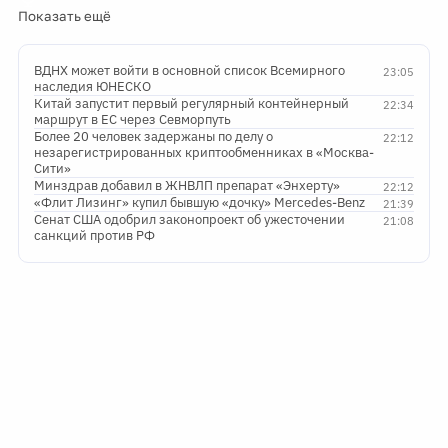
Показать ещё
ВДНХ может войти в основной список Всемирного
23:05
наследия ЮНЕСКО
Китай запустит первый регулярный контейнерный
22:34
маршрут в ЕС через Севморпуть
Более 20 человек задержаны по делу о
22:12
незарегистрированных криптообменниках в «Москва-
Сити»
Минздрав добавил в ЖНВЛП препарат «Энхерту»
22:12
«Флит Лизинг» купил бывшую «дочку» Mercedes-Benz
21:39
Сенат США одобрил законопроект об ужесточении
21:08
санкций против РФ