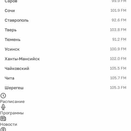
Саров
99.9 FM
Сочи
101.9 FM
Ставрополь
92.6 FM
Тверь
103.8 FM
Тюмень
91.2 FM
Усинск
100.9 FM
Ханты-Мансийск
102.0 FM
Чайковский
105.5 FM
Чита
105.7 FM
Шерегеш
105.3 FM
Расписание
Программы
Новости