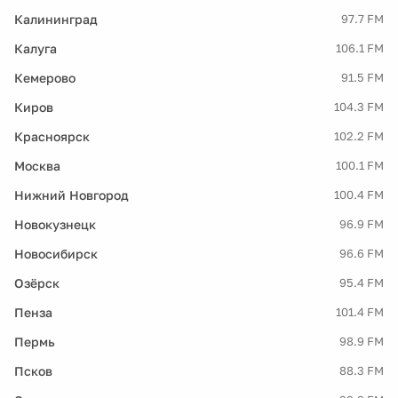
Калининград
97.7 FM
Калуга
106.1 FM
Кемерово
91.5 FM
Киров
104.3 FM
Красноярск
102.2 FM
Москва
100.1 FM
Нижний Новгород
100.4 FM
Новокузнецк
96.9 FM
Новосибирск
96.6 FM
Озёрск
95.4 FM
Пенза
101.4 FM
Пермь
98.9 FM
Псков
88.3 FM