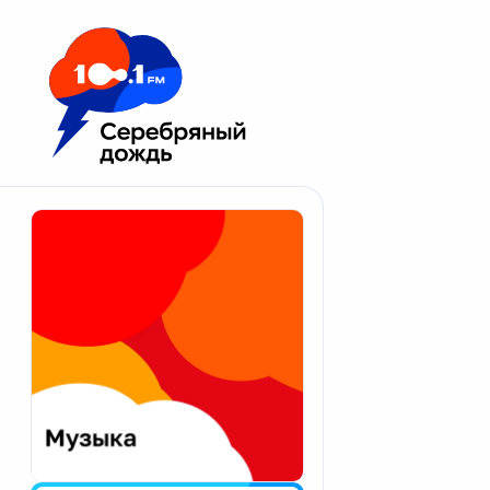
Москва 100.1 FM
Апатиты
Астрахань
Волгоград
Вологда
Екатеринбург
Иваново
Казань
Калининград
Калуга