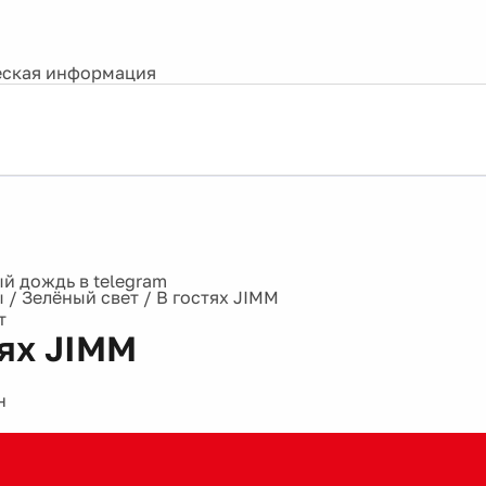
ская информация
ы
/
Зелёный свет
/
В гостях JIMM
т
тях JIMM
н