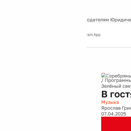
События
Контакты
О нас
Экскурсии
Silver Studio
Рекламодателям
Юридиче
Слушайте
App Store
Google Play
Telegram App
Серебряный
дождь
12+
Реклама
/
Программ
Зелёный све
В гос
Музыка
Ярослав Гри
07.04.2025