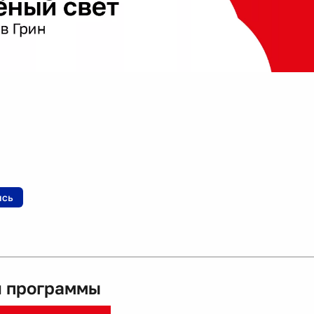
ись
 программы