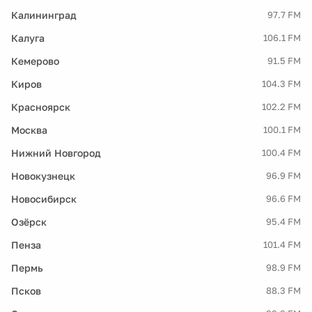
Калининград
97.7 FM
Калуга
106.1 FM
Кемерово
91.5 FM
Киров
104.3 FM
Красноярск
102.2 FM
Москва
100.1 FM
Нижний Новгород
100.4 FM
Новокузнецк
96.9 FM
Новосибирск
96.6 FM
Озёрск
95.4 FM
Пенза
101.4 FM
Пермь
98.9 FM
Псков
88.3 FM