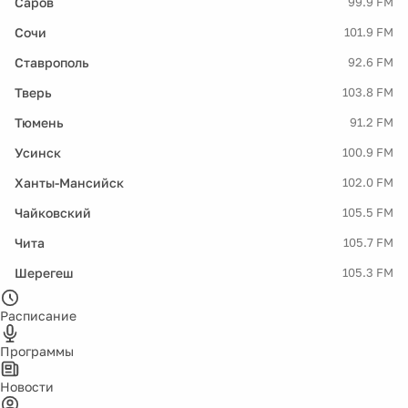
Саров
99.9 FM
Сочи
101.9 FM
Ставрополь
92.6 FM
Тверь
103.8 FM
Тюмень
91.2 FM
Усинск
100.9 FM
Ханты-Мансийск
102.0 FM
Чайковский
105.5 FM
Чита
105.7 FM
Шерегеш
105.3 FM
Расписание
Программы
Новости