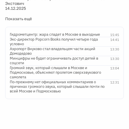
Экстович
14.12.2025
Показать ещё
Гидрометцентр: жара спадет в Москве в выходные
15:45
Экс-директор Popcorn Books получил четыре года
14:41
условно
Аэропорт Внуково стал владельцем части акций
13:30
Домодедово
Минцифры не будет ограничивать доступ детей в
13:30
соцсети
Громкий звук, который слышали в Москве и
13:04
Подмосковье, объясняют пролетом сверхзвукового
самолета
По-прежнему нет официальных комментариев о
12:31
причинах громкого звука, который слышали почти по
всей Москве и Подмосковью