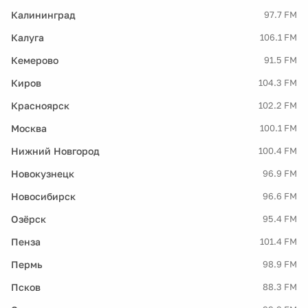
Калининград
97.7 FM
Калуга
106.1 FM
Кемерово
91.5 FM
Киров
104.3 FM
Красноярск
102.2 FM
Москва
100.1 FM
Нижний Новгород
100.4 FM
Новокузнецк
96.9 FM
Новосибирск
96.6 FM
Озёрск
95.4 FM
Пенза
101.4 FM
Пермь
98.9 FM
Псков
88.3 FM