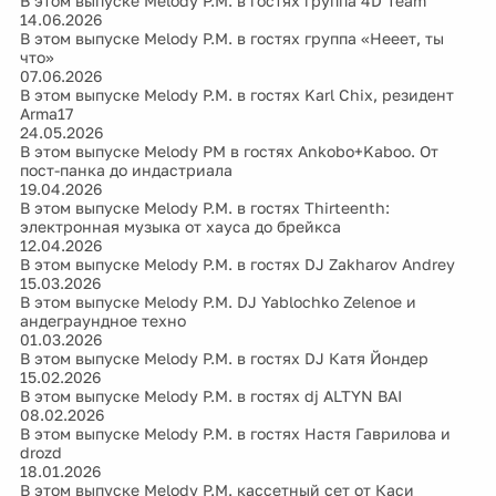
В этом выпуске Melody P.M. в гостях группа 4D Team
14.06.2026
В этом выпуске Melody P.M. в гостях группа «Нееет, ты
что»
07.06.2026
В этом выпуске Melody P.M. в гостях Karl Chix, резидент
Arma17
24.05.2026
В этом выпуске Melody PM в гостях Ankobo+Kaboo. От
пост-панка до индастриала
19.04.2026
В этом выпуске Melody P.M. в гостях Thirteenth:
электронная музыка от хауса до брейкса
12.04.2026
В этом выпуске Melody P.M. в гостях DJ Zakharov Andrey
15.03.2026
В этом выпуске Melody P.M. DJ Yablochko Zelenoe и
андеграундное техно
01.03.2026
В этом выпуске Melody P.M. в гостях DJ Катя Йондер
15.02.2026
В этом выпуске Melody P.M. в гостях dj ALTYN BAI
08.02.2026
В этом выпуске Melody P.M. в гостях Настя Гаврилова и
drozd
18.01.2026
В этом выпуске Melody P.M. кассетный сет от Каси