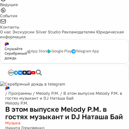
Ведущие
События
Контакты
О нас
Экскурсии
Silver Studio
Рекламодателям
Юридическая
информация
Слушайте
App Store
Google Play
Telegram App
Серебряный
дождь
12+
/
Программы
/
Melody P.M.
/
В этом выпуске Melody P.M. в
гостях музыкант и DJ Наташа Бай
Melody P.M.
В этом выпуске Melody P.M. в
гостях музыкант и DJ Наташа Бай
Музыка
Никита Горковенко