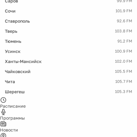
Саров
99.9 FM
Сочи
101.9 FM
Ставрополь
92.6 FM
Тверь
103.8 FM
Тюмень
91.2 FM
Усинск
100.9 FM
Ханты-Мансийск
102.0 FM
Чайковский
105.5 FM
Чита
105.7 FM
Шерегеш
105.3 FM
Расписание
Программы
Новости