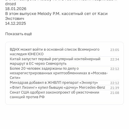
drozd
18.01.2026
В этом выпуске Melody P.M. кассетный сет от Каси
Экстович
14.12.2025
Показать ещё
ВДНХ может войти в основной список Всемирного
23:05
наследия ЮНЕСКО
Китай запустит первый регулярный контейнерный
22:34
маршрут в ЕС через Севморпуть
Более 20 человек задержаны по делу о
22:12
незарегистрированных криптообменниках в «Москва-
Сити»
Минздрав добавил в ЖНВЛП препарат «Энхерту»
22:12
«Флит Лизинг» купил бывшую «дочку» Mercedes-Benz
21:39
Сенат США одобрил законопроект об ужесточении
21:08
санкций против РФ