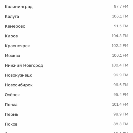
Калининград
97.7 FM
Калуга
106.1 FM
Кемерово
91.5 FM
Киров
104.3 FM
Красноярск
102.2 FM
Москва
100.1 FM
Нижний Новгород
100.4 FM
Новокузнецк
96.9 FM
Новосибирск
96.6 FM
Озёрск
95.4 FM
Пенза
101.4 FM
Пермь
98.9 FM
Псков
88.3 FM