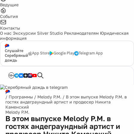
Ведущие
События
Контакты
О нас
Экскурсии
Silver Studio
Рекламодателям
Юридическая
информация
Слушайте
App Store
Google Play
Telegram App
Серебряный
дождь
12+
/
Программы
/
Melody P.M.
/
В этом выпуске Melody P.M. в
гостях андеграундный артист и продюсер Никита
Каменский
Melody P.M.
В этом выпуске Melody P.M. в
гостях андеграундный артист и
продюсер Никита Каменский