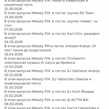
В этом выпуске Melody P.M. Никита Каменский и
секретный гость
21.06.2026
В этом выпуске Melody P.M. в гостях группа 4D Team
14.06.2026
В этом выпуске Melody P.M. в гостях группа «Нееет, ты
что»
07.06.2026
В этом выпуске Melody P.M. в гостях Karl Chix, резидент
Arma17
24.05.2026
В этом выпуске Melody PM в гостях Ankobo+Kaboo. От
пост-панка до индастриала
19.04.2026
В этом выпуске Melody P.M. в гостях Thirteenth:
электронная музыка от хауса до брейкса
12.04.2026
В этом выпуске Melody P.M. в гостях DJ Zakharov Andrey
15.03.2026
В этом выпуске Melody P.M. DJ Yablochko Zelenoe и
андеграундное техно
01.03.2026
В этом выпуске Melody P.M. в гостях DJ Катя Йондер
15.02.2026
В этом выпуске Melody P.M. в гостях dj ALTYN BAI
08.02.2026
В этом выпуске Melody P.M. в гостях Настя Гаврилова и