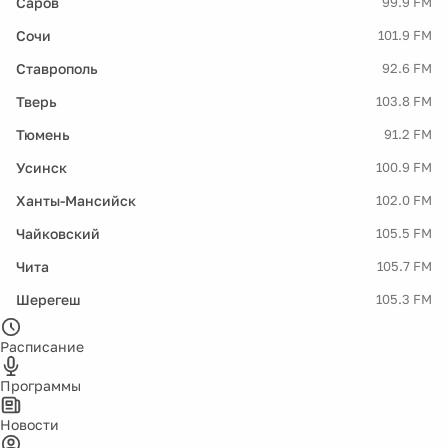
Саров
99.9 FM
Сочи
101.9 FM
Ставрополь
92.6 FM
Тверь
103.8 FM
Тюмень
91.2 FM
Усинск
100.9 FM
Ханты-Мансийск
102.0 FM
Чайковский
105.5 FM
Чита
105.7 FM
Шерегеш
105.3 FM
Расписание
Программы
Новости