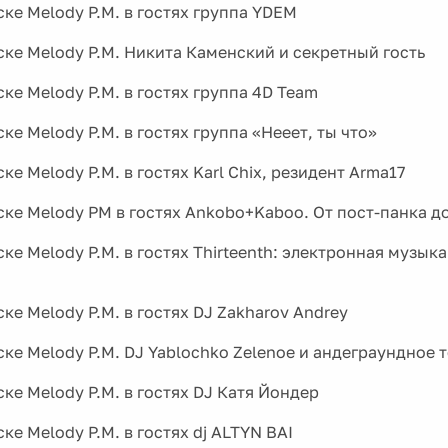
ке Melody P.M. в гостях группа YDEM
ске Melody P.M. Никита Каменский и секретный гость
ке Melody P.M. в гостях группа 4D Team
ке Melody P.M. в гостях группа «Нееет, ты что»
ке Melody P.M. в гостях Karl Chix, резидент Arma17
ске Melody PM в гостях Ankobo+Kaboo. От пост-панка д
ке Melody P.M. в гостях Thirteenth: электронная музыка
ке Melody P.M. в гостях DJ Zakharov Andrey
ске Melody P.M. DJ Yablochko Zelenoe и андеграундное 
ке Melody P.M. в гостях DJ Катя Йондер
ке Melody P.M. в гостях dj ALTYN BAI