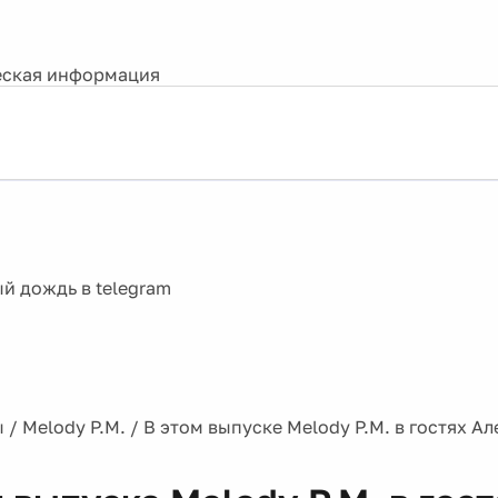
ская информация
ы
/
Melody P.M.
/
В этом выпуске Melody P.M. в гостях А