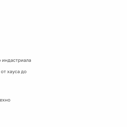
о индастриала
 от хауса до
техно