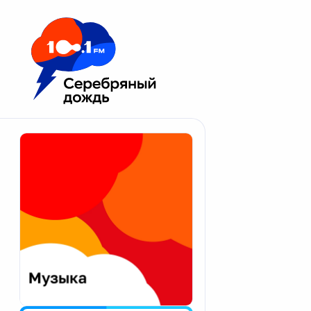
Москва 100.1 FM
Апатиты
Астрахань
Волгоград
Вологда
Екатеринбург
Иваново
Казань
Калининград
Калуга