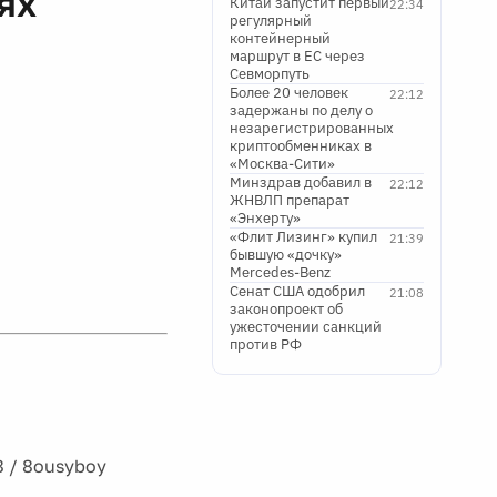
ях
Китай запустит первый
22:34
регулярный
контейнерный
маршрут в ЕС через
Севморпуть
Более 20 человек
22:12
задержаны по делу о
незарегистрированных
криптообменниках в
«Москва-Сити»
Минздрав добавил в
22:12
ЖНВЛП препарат
«Энхерту»
«Флит Лизинг» купил
21:39
бывшую «дочку»
Mercedes-Benz
Сенат США одобрил
21:08
законопроект об
ужесточении санкций
против РФ
8 / 8ousyboy