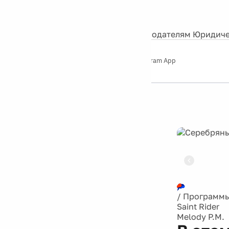
События
Контакты
О нас
Экскурсии
Silver Studio
Рекламодателям
Юридиче
Слушайте
App Store
Google Play
Telegram App
Серебряный
дождь
12+
Реклама
/
Программ
Saint Rider
Melody P.M.