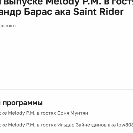
 выпуске Melody P.M. в гост
ндр Барас ака Saint Rider
овенко
 программы
ке Melody P.M. в гостях Соня Мунтян
ке Melody P.M. в гостях Ильдар Зайнетдинов aka low80