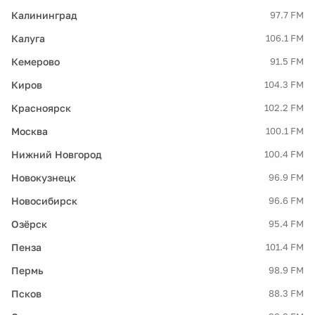
Калининград
97.7 FM
Калуга
106.1 FM
Кемерово
91.5 FM
Киров
104.3 FM
Красноярск
102.2 FM
Москва
100.1 FM
Нижний Новгород
100.4 FM
Новокузнецк
96.9 FM
Новосибирск
96.6 FM
Озёрск
95.4 FM
Пенза
101.4 FM
Пермь
98.9 FM
Псков
88.3 FM