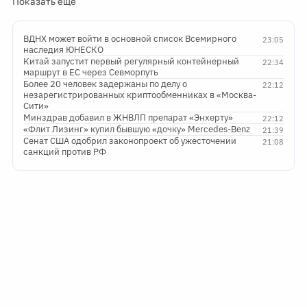
Показать ещё
ВДНХ может войти в основной список Всемирного
23:05
наследия ЮНЕСКО
Китай запустит первый регулярный контейнерный
22:34
маршрут в ЕС через Севморпуть
Более 20 человек задержаны по делу о
22:12
незарегистрированных криптообменниках в «Москва-
Сити»
Минздрав добавил в ЖНВЛП препарат «Энхерту»
22:12
«Флит Лизинг» купил бывшую «дочку» Mercedes-Benz
21:39
Сенат США одобрил законопроект об ужесточении
21:08
санкций против РФ