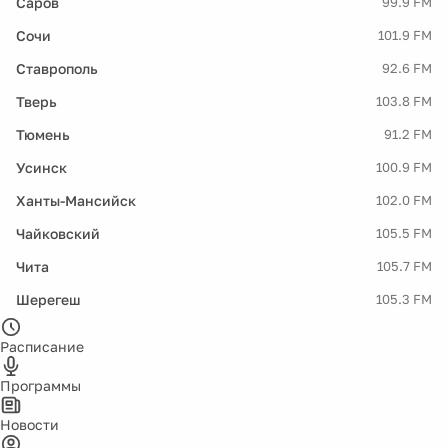
Саров
99.9 FM
Сочи
101.9 FM
Ставрополь
92.6 FM
Тверь
103.8 FM
Тюмень
91.2 FM
Усинск
100.9 FM
Ханты-Мансийск
102.0 FM
Чайковский
105.5 FM
Чита
105.7 FM
Шерегеш
105.3 FM
Расписание
Программы
Новости