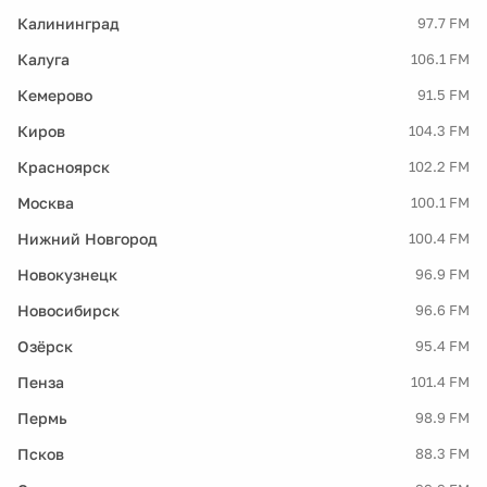
Калининград
97.7 FM
Калуга
106.1 FM
Кемерово
91.5 FM
Киров
104.3 FM
Красноярск
102.2 FM
Москва
100.1 FM
Нижний Новгород
100.4 FM
Новокузнецк
96.9 FM
Новосибирск
96.6 FM
Озёрск
95.4 FM
Пенза
101.4 FM
Пермь
98.9 FM
Псков
88.3 FM