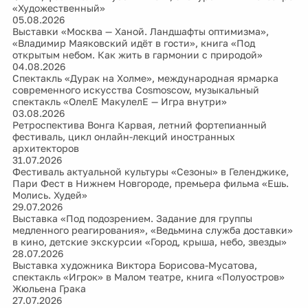
«Художественный»
05.08.2026
Выставки «Москва — Ханой. Ландшафты оптимизма»,
«Владимир Маяковский идёт в гости», книга «Под
открытым небом. Как жить в гармонии с природой»
04.08.2026
Спектакль «Дурак на Холме», международная ярмарка
современного искусства Cosmoscow, музыкальный
спектакль «ОлелЕ МакулелЕ — Игра внутри»
03.08.2026
Ретроспектива Вонга Карвая, летний фортепианный
фестиваль, цикл онлайн-лекций иностранных
архитекторов
31.07.2026
Фестиваль актуальной культуры «Сезоны» в Геленджике,
Пари Фест в Нижнем Новгороде, премьера фильма «Ешь.
Молись. Худей»
29.07.2026
Выставка «Под подозрением. Задание для группы
медленного реагирования», «Ведьмина служба доставки»
в кино, детские экскурсии «Город, крыша, небо, звезды»
28.07.2026
Выставка художника Виктора Борисова-Мусатова,
спектакль «Игрок» в Малом театре, книга «Полуостров»
Жюльена Грака
27.07.2026