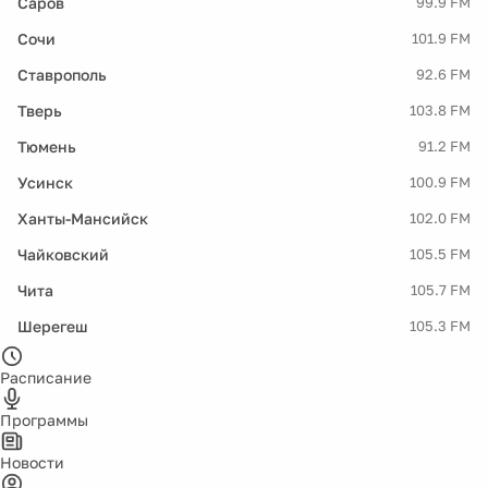
Саров
99.9 FM
Сочи
101.9 FM
Ставрополь
92.6 FM
Тверь
103.8 FM
Тюмень
91.2 FM
Усинск
100.9 FM
Ханты-Мансийск
102.0 FM
Чайковский
105.5 FM
Чита
105.7 FM
Шерегеш
105.3 FM
Расписание
Программы
Новости