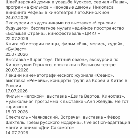
Швейцарский домик в усадьбе Кусково, сериал «Паша»,
программа фильмов «Неоновые демоны Николаса
Виндинга Рефна» в кинотеатре Лето.Кино.Кион
24.07.2026
Экскурсии с художниками по выставке «Черновик
будущего», бесплатное мультимедийное пространство
«Большая Страна», кинофестиваль «ЦИКЛ»
22.07.2026
Книга об истории пиццы, фильм «Ешь, молись, худей»,
«БуФест»
21.07.2026
Выставка «Super Toys. Летний сезон», экскурсия по
Киностудии Горького, спектакли в Большом театре
20.07.2026
Лекции кинематографического журнала «Сеанс»,
выставка «Ремейк», концерты групп из Кореи и Китая в
России
17.07.2026
Фильм «Непокой», выставка «Дзига Вертов. Киноглаз»,
музыкальная программа к выставке «Аня Жёлудь. Не тот
горизонт»
15.07.2026
Спектакль «Маяковский. Встреча», выставка «Фёдор
Шехтель. Грёзы русского модерна», live action-адаптация
манги и аниме «Дни Сакамото»
14.07.2026