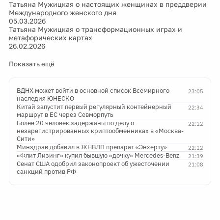
Татьяна Мужицкая о настоящих женщинах в преддверии
Международного женского дня
05.03.2026
Татьяна Мужицкая о трансформационных играх и
метафорических картах
26.02.2026
Показать ещё
ВДНХ может войти в основной список Всемирного
23:05
наследия ЮНЕСКО
Китай запустит первый регулярный контейнерный
22:34
маршрут в ЕС через Севморпуть
Более 20 человек задержаны по делу о
22:12
незарегистрированных криптообменниках в «Москва-
Сити»
Минздрав добавил в ЖНВЛП препарат «Энхерту»
22:12
«Флит Лизинг» купил бывшую «дочку» Mercedes-Benz
21:39
Сенат США одобрил законопроект об ужесточении
21:08
санкций против РФ