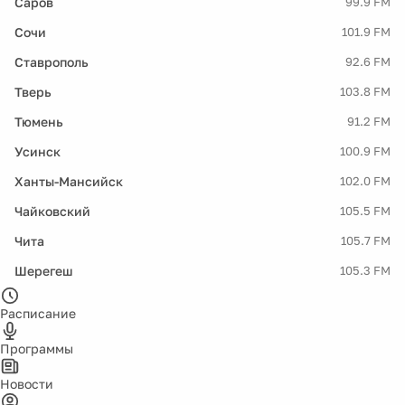
Саров
99.9 FM
Сочи
101.9 FM
Ставрополь
92.6 FM
Тверь
103.8 FM
Тюмень
91.2 FM
Усинск
100.9 FM
Ханты-Мансийск
102.0 FM
Чайковский
105.5 FM
Чита
105.7 FM
Шерегеш
105.3 FM
Расписание
Программы
Новости