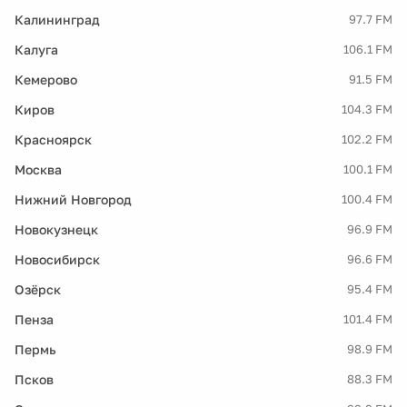
Калининград
97.7 FM
Калуга
106.1 FM
Кемерово
91.5 FM
Киров
104.3 FM
Красноярск
102.2 FM
Москва
100.1 FM
Нижний Новгород
100.4 FM
Новокузнецк
96.9 FM
Новосибирск
96.6 FM
Озёрск
95.4 FM
Пенза
101.4 FM
Пермь
98.9 FM
Псков
88.3 FM