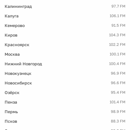
Калининград
97.7 FM
Калуга
106.1 FM
Кемерово
91.5 FM
Киров
104.3 FM
Красноярск
102.2 FM
Москва
100.1 FM
Нижний Новгород
100.4 FM
Новокузнецк
96.9 FM
Новосибирск
96.6 FM
Озёрск
95.4 FM
Пенза
101.4 FM
Пермь
98.9 FM
Псков
88.3 FM