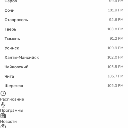
Саров
99.9 FM
Сочи
101.9 FM
Ставрополь
92.6 FM
Тверь
103.8 FM
Тюмень
91.2 FM
Усинск
100.9 FM
Ханты-Мансийск
102.0 FM
Чайковский
105.5 FM
Чита
105.7 FM
Шерегеш
105.3 FM
Расписание
Программы
Новости