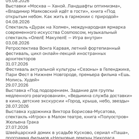
05.08.2026
Выставки «Москва — Ханой. Ландшафты оптимизма»,
«Владимир Маяковский идёт в гости», книга «Под
открытым небом. Как жить в гармонии с природой»
04.08.2026
Спектакль «Дурак на Холме», международная ярмарка
современного искусства Cosmoscow, музыкальный
спектакль «ОлелЕ МакулелЕ — Игра внутри»
03.08.2026
Ретроспектива Вонга Карвая, летний фортепианный
фестиваль, цикл онлайн-лекций иностранных
архитекторов
31.07.2026
Фестиваль актуальной культуры «Сезоны» в Геленджике,
Пари Фест в Нижнем Новгороде, премьера фильма «Ешь.
Молись. Худей»
29.07.2026
Выставка «Под подозрением. Задание для группы
медленного реагирования», «Ведьмина служба доставки»
в кино, детские экскурсии «Город, крыша, небо, звезды»
28.07.2026
Выставка художника Виктора Борисова-Мусатова,
спектакль «Игрок» в Малом театре, книга «Полуостров»
Жюльена Грака
27.07.2026
Швейцарский домик в усадьбе Кусково, сериал «Паша»,
программа фильмов «Неоновые демоны Николаса