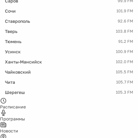
Саров
99.9 FM
Сочи
101.9 FM
Ставрополь
92.6 FM
Тверь
103.8 FM
Тюмень
91.2 FM
Усинск
100.9 FM
Ханты-Мансийск
102.0 FM
Чайковский
105.5 FM
Чита
105.7 FM
Шерегеш
105.3 FM
Расписание
Программы
Новости