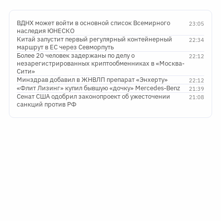
ВДНХ может войти в основной список Всемирного
23:05
наследия ЮНЕСКО
Китай запустит первый регулярный контейнерный
22:34
маршрут в ЕС через Севморпуть
Более 20 человек задержаны по делу о
22:12
незарегистрированных криптообменниках в «Москва-
Сити»
Минздрав добавил в ЖНВЛП препарат «Энхерту»
22:12
«Флит Лизинг» купил бывшую «дочку» Mercedes-Benz
21:39
Сенат США одобрил законопроект об ужесточении
21:08
санкций против РФ