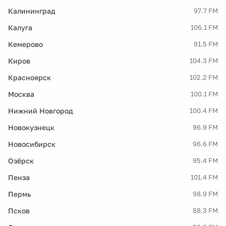
Калининград
97.7 FM
Калуга
106.1 FM
Кемерово
91.5 FM
Киров
104.3 FM
Красноярск
102.2 FM
Москва
100.1 FM
Нижний Новгород
100.4 FM
Новокузнецк
96.9 FM
Новосибирск
96.6 FM
Озёрск
95.4 FM
Пенза
101.4 FM
Пермь
98.9 FM
Псков
88.3 FM