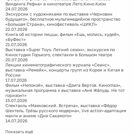
Виндинга Рефна» в кинотеатре Лето.Кино.Кион
24.07.2026
Экскурсии с художниками по выставке «Черновик
будущего», бесплатное мультимедийное пространство
«Большая Страна», кинофестиваль «ЦИКЛ»
22.07.2026
Книга об истории пиццы, фильм «Ешь, молись, худей»,
«БуФест»
21.07.2026
Выставка «Super Toys. Летний сезон», экскурсия по
Киностудии Горького, спектакли в Большом театре
20.07.2026
Лекции кинематографического журнала «Сеанс»,
выставка «Ремейк», концерты групп из Кореи и Китая в
России
17.07.2026
Фильм «Непокой», выставка «Дзига Вертов. Киноглаз»,
музыкальная программа к выставке «Аня Жёлудь. Не тот
горизонт»
15.07.2026
Спектакль «Маяковский. Встреча», выставка «Фёдор
Шехтель. Грёзы русского модерна», live action-адаптация
манги и аниме «Дни Сакамото»
14.07.2026
Показать ещё