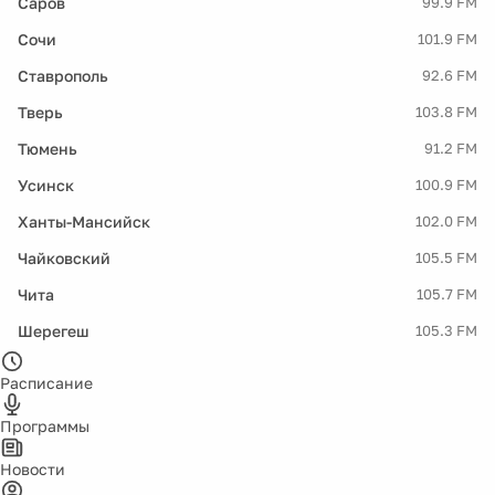
Саров
99.9 FM
Сочи
101.9 FM
Ставрополь
92.6 FM
Тверь
103.8 FM
Тюмень
91.2 FM
Усинск
100.9 FM
Ханты-Мансийск
102.0 FM
Чайковский
105.5 FM
Чита
105.7 FM
Шерегеш
105.3 FM
Расписание
Программы
Новости