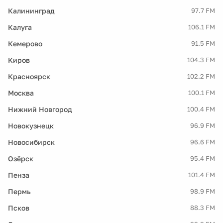
Калининград
97.7 FM
Калуга
106.1 FM
Кемерово
91.5 FM
Киров
104.3 FM
Красноярск
102.2 FM
Москва
100.1 FM
Нижний Новгород
100.4 FM
Новокузнецк
96.9 FM
Новосибирск
96.6 FM
Озёрск
95.4 FM
Пенза
101.4 FM
Пермь
98.9 FM
Псков
88.3 FM