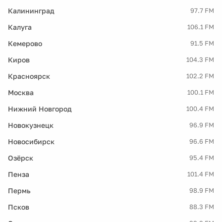
Калининград
97.7 FM
Калуга
106.1 FM
Кемерово
91.5 FM
Киров
104.3 FM
Красноярск
102.2 FM
Москва
100.1 FM
Нижний Новгород
100.4 FM
Новокузнецк
96.9 FM
Новосибирск
96.6 FM
Озёрск
95.4 FM
Пенза
101.4 FM
Пермь
98.9 FM
Псков
88.3 FM