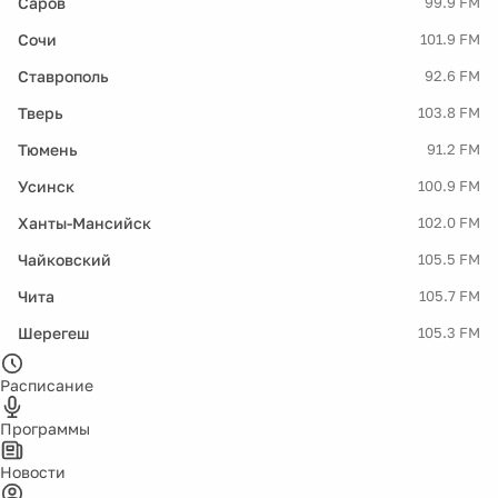
Саров
99.9 FM
Сочи
101.9 FM
Ставрополь
92.6 FM
Тверь
103.8 FM
Тюмень
91.2 FM
Усинск
100.9 FM
Ханты-Мансийск
102.0 FM
Чайковский
105.5 FM
Чита
105.7 FM
Шерегеш
105.3 FM
Расписание
Программы
Новости