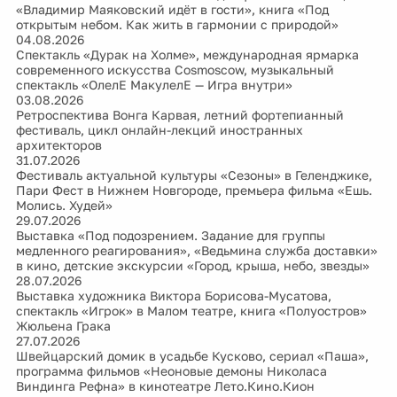
«Владимир Маяковский идёт в гости», книга «Под
открытым небом. Как жить в гармонии с природой»
04.08.2026
Спектакль «Дурак на Холме», международная ярмарка
современного искусства Cosmoscow, музыкальный
спектакль «ОлелЕ МакулелЕ — Игра внутри»
03.08.2026
Ретроспектива Вонга Карвая, летний фортепианный
фестиваль, цикл онлайн-лекций иностранных
архитекторов
31.07.2026
Фестиваль актуальной культуры «Сезоны» в Геленджике,
Пари Фест в Нижнем Новгороде, премьера фильма «Ешь.
Молись. Худей»
29.07.2026
Выставка «Под подозрением. Задание для группы
медленного реагирования», «Ведьмина служба доставки»
в кино, детские экскурсии «Город, крыша, небо, звезды»
28.07.2026
Выставка художника Виктора Борисова-Мусатова,
спектакль «Игрок» в Малом театре, книга «Полуостров»
Жюльена Грака
27.07.2026
Швейцарский домик в усадьбе Кусково, сериал «Паша»,
программа фильмов «Неоновые демоны Николаса
Виндинга Рефна» в кинотеатре Лето.Кино.Кион