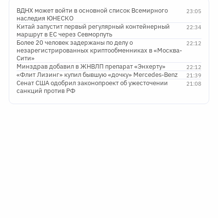
ВДНХ может войти в основной список Всемирного
23:05
наследия ЮНЕСКО
Китай запустит первый регулярный контейнерный
22:34
маршрут в ЕС через Севморпуть
Более 20 человек задержаны по делу о
22:12
незарегистрированных криптообменниках в «Москва-
Сити»
Минздрав добавил в ЖНВЛП препарат «Энхерту»
22:12
«Флит Лизинг» купил бывшую «дочку» Mercedes-Benz
21:39
Сенат США одобрил законопроект об ужесточении
21:08
санкций против РФ