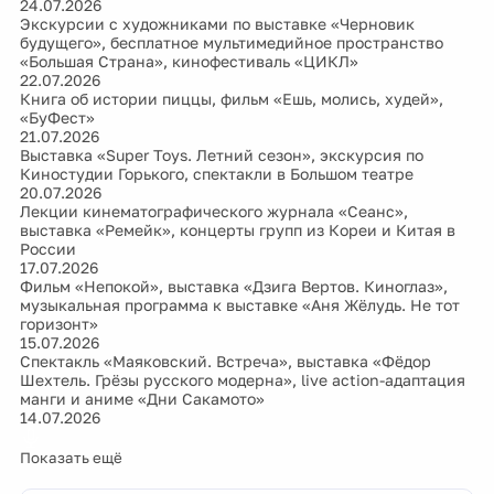
24.07.2026
Экскурсии с художниками по выставке «Черновик
будущего», бесплатное мультимедийное пространство
«Большая Страна», кинофестиваль «ЦИКЛ»
22.07.2026
Книга об истории пиццы, фильм «Ешь, молись, худей»,
«БуФест»
21.07.2026
Выставка «Super Toys. Летний сезон», экскурсия по
Киностудии Горького, спектакли в Большом театре
20.07.2026
Лекции кинематографического журнала «Сеанс»,
выставка «Ремейк», концерты групп из Кореи и Китая в
России
17.07.2026
Фильм «Непокой», выставка «Дзига Вертов. Киноглаз»,
музыкальная программа к выставке «Аня Жёлудь. Не тот
горизонт»
15.07.2026
Спектакль «Маяковский. Встреча», выставка «Фёдор
Шехтель. Грёзы русского модерна», live action-адаптация
манги и аниме «Дни Сакамото»
14.07.2026
Показать ещё