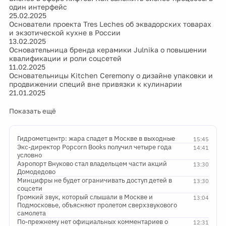
один интерфейс
25.02.2025
Основатели проекта Tres Leches об эквадорских товарах
и экзотической кухне в России
13.02.2025
Основательница бренда керамики Julnika о повышении
квалификации и роли соцсетей
11.02.2025
Основательницы Kitchen Ceremony о дизайне упаковки и
продвижении специй вне привязки к кулинарии
21.01.2025
Показать ещё
Гидрометцентр: жара спадет в Москве в выходные
15:45
Экс-директор Popcorn Books получил четыре года
14:41
условно
Аэропорт Внуково стал владельцем части акций
13:30
Домодедово
Минцифры не будет ограничивать доступ детей в
13:30
соцсети
Громкий звук, который слышали в Москве и
13:04
Подмосковье, объясняют пролетом сверхзвукового
самолета
По-прежнему нет официальных комментариев о
12:31