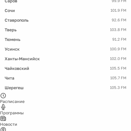
Саров
99.9 FM
Сочи
101.9 FM
Ставрополь
92.6 FM
Тверь
103.8 FM
Тюмень
91.2 FM
Усинск
100.9 FM
Ханты-Мансийск
102.0 FM
Чайковский
105.5 FM
Чита
105.7 FM
Шерегеш
105.3 FM
Расписание
Программы
Новости