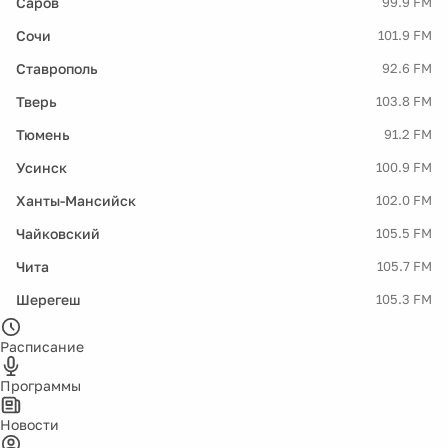
Саров
99.9 FM
Сочи
101.9 FM
Ставрополь
92.6 FM
Тверь
103.8 FM
Тюмень
91.2 FM
Усинск
100.9 FM
Ханты-Мансийск
102.0 FM
Чайковский
105.5 FM
Чита
105.7 FM
Шерегеш
105.3 FM
Расписание
Программы
Новости