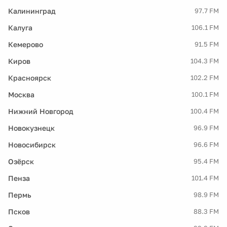
Калининград
97.7 FM
Калуга
106.1 FM
Кемерово
91.5 FM
Киров
104.3 FM
Красноярск
102.2 FM
Москва
100.1 FM
Нижний Новгород
100.4 FM
Новокузнецк
96.9 FM
Новосибирск
96.6 FM
Озёрск
95.4 FM
Пенза
101.4 FM
Пермь
98.9 FM
Псков
88.3 FM