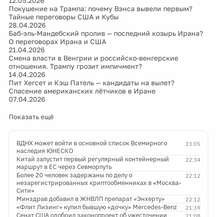
12.05.2026
Покушение на Трампа: почему Вэнса вывели первым?
Тайные переговоры США и Кубы
28.04.2026
Баб-эль-Мандебский пролив — последний козырь Ирана?
О переговорах Ирана и США
21.04.2026
Смена власти в Венгрии и российско-венгерские
отношения. Трампу грозит импичмент?
14.04.2026
Пит Хегсет и Кэш Патель — кандидаты на вылет?
Спасение американских лётчиков в Иране
07.04.2026
Показать ещё
ВДНХ может войти в основной список Всемирного
23:05
наследия ЮНЕСКО
Китай запустит первый регулярный контейнерный
22:34
маршрут в ЕС через Севморпуть
Более 20 человек задержаны по делу о
22:12
незарегистрированных криптообменниках в «Москва-
Сити»
Минздрав добавил в ЖНВЛП препарат «Энхерту»
22:12
«Флит Лизинг» купил бывшую «дочку» Mercedes-Benz
21:39
Сенат США одобрил законопроект об ужесточении
21:08