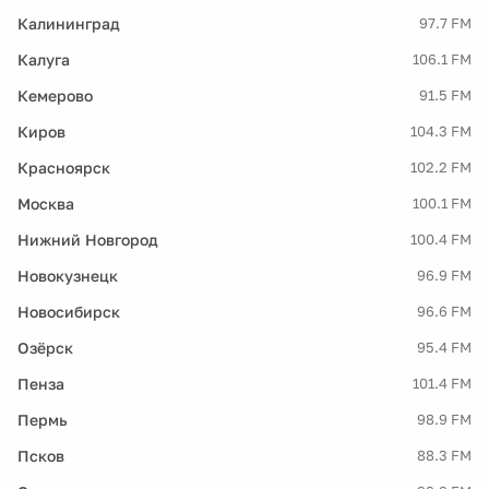
Калининград
97.7 FM
Калуга
106.1 FM
Кемерово
91.5 FM
Киров
104.3 FM
Красноярск
102.2 FM
Москва
100.1 FM
Нижний Новгород
100.4 FM
Новокузнецк
96.9 FM
Новосибирск
96.6 FM
Озёрск
95.4 FM
Пенза
101.4 FM
Пермь
98.9 FM
Псков
88.3 FM