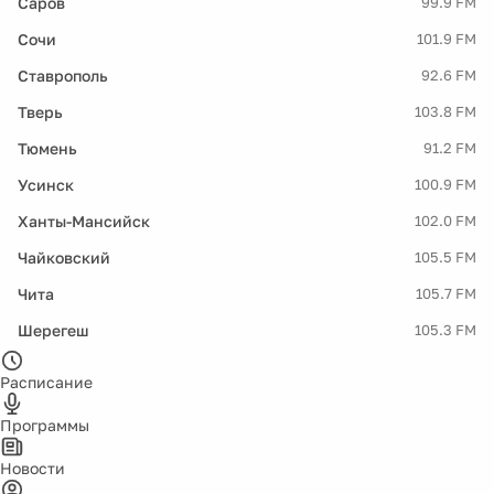
Саров
99.9 FM
Сочи
101.9 FM
Ставрополь
92.6 FM
Тверь
103.8 FM
Тюмень
91.2 FM
Усинск
100.9 FM
Ханты-Мансийск
102.0 FM
Чайковский
105.5 FM
Чита
105.7 FM
Шерегеш
105.3 FM
Расписание
Программы
Новости