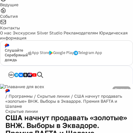
Ведущие
События
Контакты
О нас
Экскурсии
Silver Studio
Рекламодателям
Юридическая
информация
Слушайте
App Store
Google Play
Telegram App
Серебряный
дождь
12+
Реклама
/
Программы
/
Скрытые линии
/
США начнут продавать
«золотые» ВНЖ. Выборы в Эквадоре. Премия BAFTA и
Шаламе
Скрытые линии
США начнут продавать «золотые»
ВНЖ. Выборы в Эквадоре.
Премия BAFTA и Шаламе