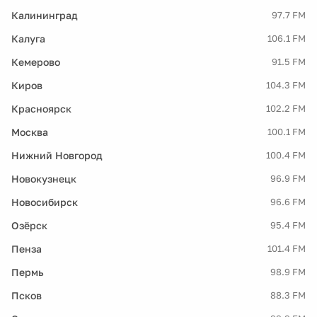
Калининград
97.7 FM
Калуга
106.1 FM
Кемерово
91.5 FM
Киров
104.3 FM
Красноярск
102.2 FM
Москва
100.1 FM
Нижний Новгород
100.4 FM
Новокузнецк
96.9 FM
Новосибирск
96.6 FM
Озёрск
95.4 FM
Пенза
101.4 FM
Пермь
98.9 FM
Псков
88.3 FM