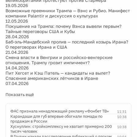
Великобритании протестуют против Стармера
19.05.2026
Возможные преемники Трампа — Вэнс и Рубио. Манифест
компании Palantir и дискуссия о культурах
12.05.2026
Покушение на Трампа: почему Вэнса вывели первым?
Тайные переговоры США и Кубы
28.04.2026
Баб-эль-Мандебский пролив — последний козырь Ирана?
О переговорах Ирана и США
21.04.2026
Смена власти в Венгрии и российско-венгерские
отношения. Трампу грозит импичмент?
14.04.2026
Пит Хегсет и Кэш Патель — кандидаты на вылет?
Спасение американских лётчиков в Иране
07.04.2026
Показать ещё
ФАС признала ненадлежащей рекламу «Фонбет ТВ»
11:31
Карандаши для губ впервые обогнали помады по
10:38
продажам в России
Хуснуллин: стройкомплексу не хватает примерно 200
10:38
тысяч человек
В Грузии начали расследование публикаций о плохом
10:04