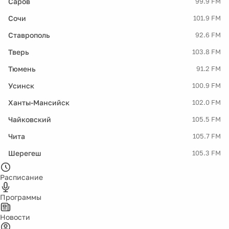
Саров
99.9 FM
Сочи
101.9 FM
Ставрополь
92.6 FM
Тверь
103.8 FM
Тюмень
91.2 FM
Усинск
100.9 FM
Ханты-Мансийск
102.0 FM
Чайковский
105.5 FM
Чита
105.7 FM
Шерегеш
105.3 FM
Расписание
Программы
Новости