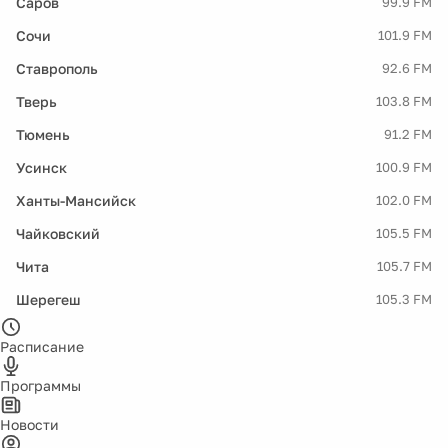
Саров
99.9 FM
Сочи
101.9 FM
Ставрополь
92.6 FM
Тверь
103.8 FM
Тюмень
91.2 FM
Усинск
100.9 FM
Ханты-Мансийск
102.0 FM
Чайковский
105.5 FM
Чита
105.7 FM
Шерегеш
105.3 FM
Расписание
Программы
Новости