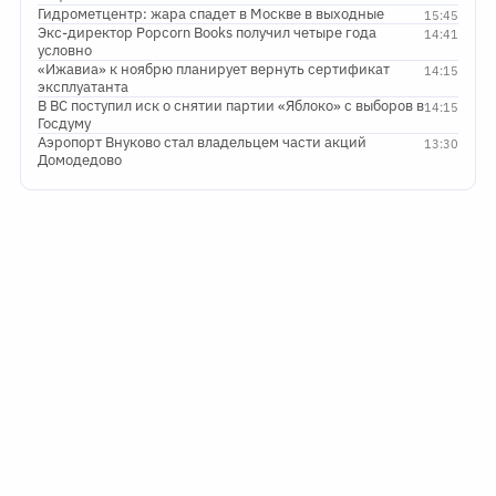
Гидрометцентр: жара спадет в Москве в выходные
15:45
Экс-директор Popcorn Books получил четыре года
14:41
условно
«Ижавиа» к ноябрю планирует вернуть сертификат
14:15
эксплуатанта
В ВС поступил иск о снятии партии «Яблоко» с выборов в
14:15
Госдуму
Аэропорт Внуково стал владельцем части акций
13:30
Домодедово