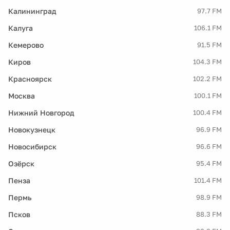
Калининград
97.7 FM
Калуга
106.1 FM
Кемерово
91.5 FM
Киров
104.3 FM
Красноярск
102.2 FM
Москва
100.1 FM
Нижний Новгород
100.4 FM
Новокузнецк
96.9 FM
Новосибирск
96.6 FM
Озёрск
95.4 FM
Пенза
101.4 FM
Пермь
98.9 FM
Псков
88.3 FM