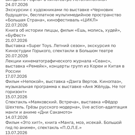
24.07.2026
Экскурсии с художниками по выставке «Черновик
будущего», бесплатное мультимедийное пространство
«Большая Страна», кинофестиваль «ЦИКЛ»
22.07.2026
Книга об истории пиццы, фильм «Ешь, молись, худей»,
«БуФест»
21.07.2026
Выставка «Super Toys. Летний сезон», экскурсия по
Киностудии Горького, спектакли в Большом театре
20.07.2026
Лекции кинематографического журнала «Сеанс»,
выставка «Ремейк», концерты групп из Кореи и Китая в
России
17.07.2026
Фильм «Непокой», выставка «Дзига Вертов. Киноглаз»,
музыкальная программа к выставке «Аня Жёлудь. Не тот
горизонт»
15.07.2026
Спектакль «Маяковский. Встреча», выставка «Фёдор
Шехтель. Грёзы русского модерна», live action-адаптация
манги и аниме «Дни Сакамото»
14.07.2026
Фильм «Это хит!», книга «Манга, моэ, исекай. Большой
гид по аниме», спектакль «П.О.Л.Е.»
13.07.2026