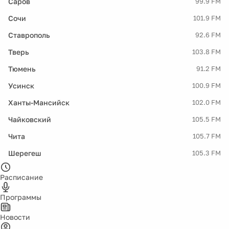
Саров
99.9 FM
Сочи
101.9 FM
Ставрополь
92.6 FM
Тверь
103.8 FM
Тюмень
91.2 FM
Усинск
100.9 FM
Ханты-Мансийск
102.0 FM
Чайковский
105.5 FM
Чита
105.7 FM
Шерегеш
105.3 FM
Расписание
Программы
Новости