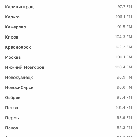
Калининград
97.7 FM
Калуга
106.1 FM
Кемерово
91.5 FM
Киров
104.3 FM
Красноярск
102.2 FM
Москва
100.1 FM
Нижний Новгород
100.4 FM
Новокузнецк
96.9 FM
Новосибирск
96.6 FM
Озёрск
95.4 FM
Пенза
101.4 FM
Пермь
98.9 FM
Псков
88.3 FM