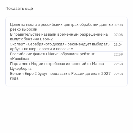
Показать ещё
Цены на места в российских центрах обработки данных
07:08
резко выросли
В правительстве назвали временным разрешение на
07:08
выпуск бензина Евро-2
Эксперт «Серебряного дождя» рекомендует выбирать
23:04
арбузы по шершавости и полоскам
Российские фанаты Marvel обрушили рейтинг
22:59
«Колобка»
Парламент Индии потребовал извинений от Марка
22:58
Цукерберга
Бензин Евро 2 будут продавать в России до июля 2027
22:58
года