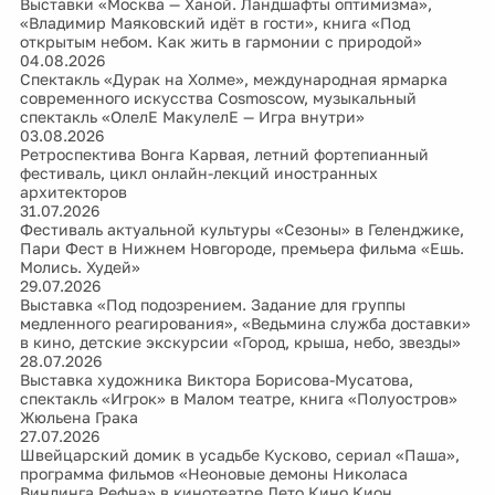
Выставки «Москва — Ханой. Ландшафты оптимизма»,
«Владимир Маяковский идёт в гости», книга «Под
открытым небом. Как жить в гармонии с природой»
04.08.2026
Спектакль «Дурак на Холме», международная ярмарка
современного искусства Cosmoscow, музыкальный
спектакль «ОлелЕ МакулелЕ — Игра внутри»
03.08.2026
Ретроспектива Вонга Карвая, летний фортепианный
фестиваль, цикл онлайн-лекций иностранных
архитекторов
31.07.2026
Фестиваль актуальной культуры «Сезоны» в Геленджике,
Пари Фест в Нижнем Новгороде, премьера фильма «Ешь.
Молись. Худей»
29.07.2026
Выставка «Под подозрением. Задание для группы
медленного реагирования», «Ведьмина служба доставки»
в кино, детские экскурсии «Город, крыша, небо, звезды»
28.07.2026
Выставка художника Виктора Борисова-Мусатова,
спектакль «Игрок» в Малом театре, книга «Полуостров»
Жюльена Грака
27.07.2026
Швейцарский домик в усадьбе Кусково, сериал «Паша»,
программа фильмов «Неоновые демоны Николаса
Виндинга Рефна» в кинотеатре Лето.Кино.Кион